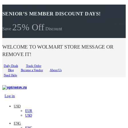
SENIOR’S MEMBER DISCOUNT DAYS!
25% Off
Save
Discount
WELCOME TO WOLMART STORE MESSAGE OR
REMOVE IT!
Daily Deals
Track Order
Blog
Become a Vendor
About Us
Need Help
Log in
USD
EUR
USD
ENG
ENG