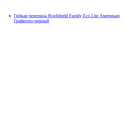
Гибкая черепица Roofshield Family Eco Lite Американ
Графитно-черный