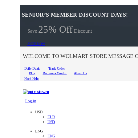
SENIOR’S MEMBER DISCOUNT DAYS!
25% Off
Save
Discount
SHOP NOW
WELCOME TO WOLMART STORE MESSAGE O
Daily Deals
Track Order
Blog
Become a Vendor
About Us
Need Help
Log in
USD
EUR
USD
ENG
ENG