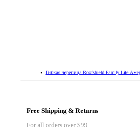
Гибкая черепица Roofshield Family Lite Ам
Free Shipping & Returns
For all orders over $99