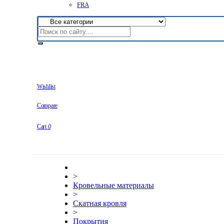
FRA
Wishlist
Compare
Cart
0
>
Кровельные материалы
>
Скатная кровля
>
Покрытия