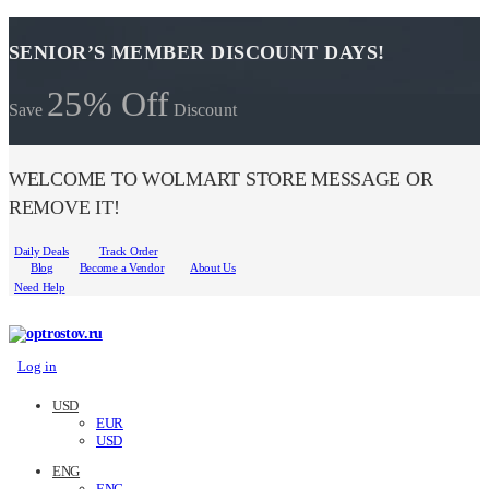
SENIOR’S MEMBER DISCOUNT DAYS!
25% Off
Save
Discount
WELCOME TO WOLMART STORE MESSAGE OR
REMOVE IT!
Daily Deals
Track Order
Blog
Become a Vendor
About Us
Need Help
Log in
USD
EUR
USD
ENG
ENG