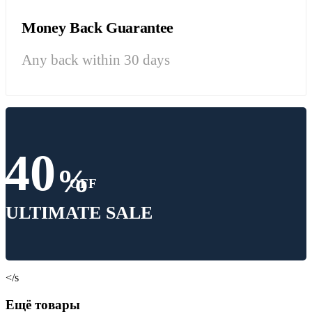
Money Back Guarantee
Any back within 30 days
40
%
OFF
ULTIMATE SALE
</s
Ещё товары