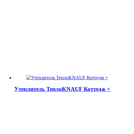
Утеплитель ТеплоKNAUF Коттедж +