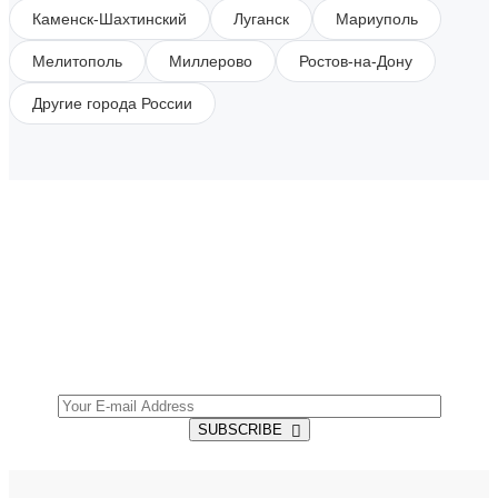
Каменск-Шахтинский
Луганск
Мариуполь
Мелитополь
Миллерово
Ростов-на-Дону
Другие города России
SUBSCRIBE TO OUR NEWSLETTER
Get all the latest information on Events, Sales and
Offers.
SUBSCRIBE