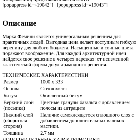
[popuppress id=»19042″] [popuppress id=»19043″]
Описание
Марка Фемили является универсальным решением для
практичных людей. Выгодная цена делает доступным гибкую
черепицу для любого бюджета. Насыщенные и сочные цвета
поражают воображение. Для каждой архитектурной идеи
найдется свое решение в четырех нарезках: от неизменной
классической формы до ультрамодного решения.
ТЕХНИЧЕСКИЕ ХАРАКТЕРИСТИКИ
Размер
1000 х 333
Основа
Стеклохолст
Битум
Окисленный битум
Верхний слой
Цветные гранулы базальта с добавлением
(посыпка)
полосы из антрацита
Нижний слой
Наличие самоклеящегося сплошного слоя с
(оборотная
добавлением дополнительных валиков
сторона)
мастики.
Толщина
2,7 мм
ДОПОЛНИТЕЛЬНЫЕ ХАРАКТЕРИСТИКИ