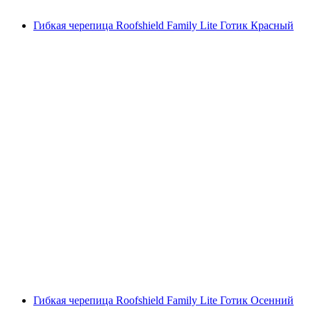
Гибкая черепица Roofshield Family Lite Готик Красный
Гибкая черепица Roofshield Family Lite Готик Осенний