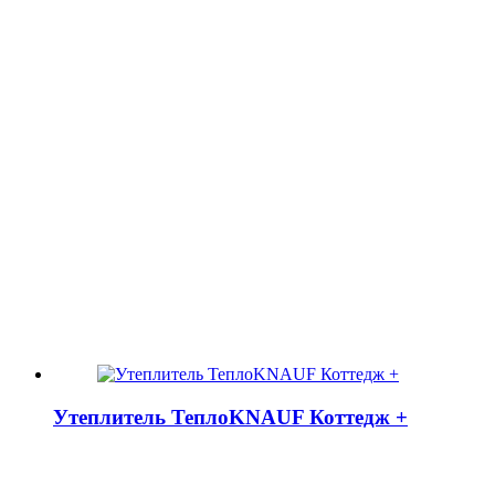
Утеплитель ТеплоKNAUF Коттедж +