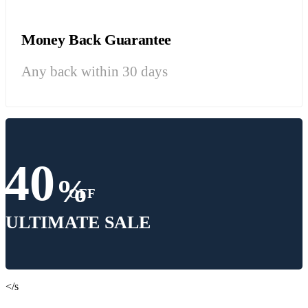
Money Back Guarantee
Any back within 30 days
40
%
OFF
ULTIMATE SALE
</s