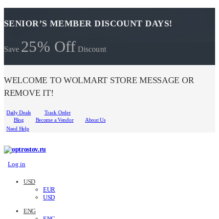
SENIOR’S MEMBER DISCOUNT DAYS!
25% Off
Save
Discount
WELCOME TO WOLMART STORE MESSAGE OR
REMOVE IT!
Daily Deals
Track Order
Blog
Become a Vendor
About Us
Need Help
Log in
USD
EUR
USD
ENG
ENG