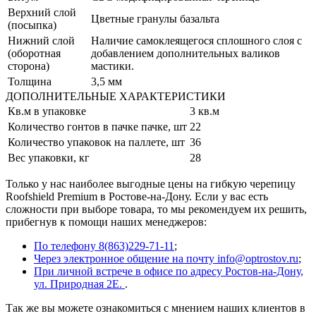
Верхний слой
Цветные гранулы базальта
(посыпка)
Нижний слой
Наличие самоклеящегося сплошного слоя с
(оборотная
добавлением дополнительных валиков
сторона)
мастики.
Толщина
3,5 мм
ДОПОЛНИТЕЛЬНЫЕ ХАРАКТЕРИСТИКИ
Кв.м в упаковке
3 кв.м
Количество гонтов в пачке пачке, шт
22
Количество упаковок на паллете, шт
36
Вес упаковки, кг
28
Только у нас наиболее выгодные цены на гибкую черепицу
Roofshield Premium в Ростове-на-Дону. Если у вас есть
сложности при выборе товара, то мы рекомендуем их решить,
прибегнув к помощи наших менеджеров:
По телефону 8(863)229-71-11
;
Через электронное общение на почту info@optrostov.ru
;
При личной встрече в офисе по адресу Ростов-на-Дону,
ул. Природная 2Е.
.
Так же вы можете ознакомиться с мнением наших клиентов в