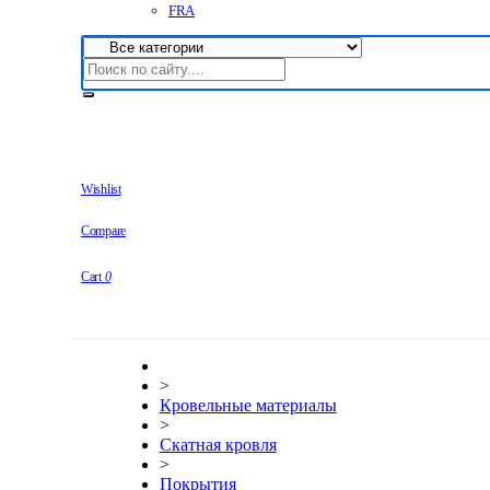
FRA
Wishlist
Compare
Cart
0
>
Кровельные материалы
>
Скатная кровля
>
Покрытия