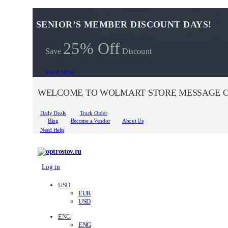
SENIOR’S MEMBER DISCOUNT DAYS!
25% Off
Save
Discount
SHOP NOW
WELCOME TO WOLMART STORE MESSAGE O
Daily Deals
Track Order
Blog
Become a Vendor
About Us
Need Help
Log in
USD
EUR
USD
ENG
ENG