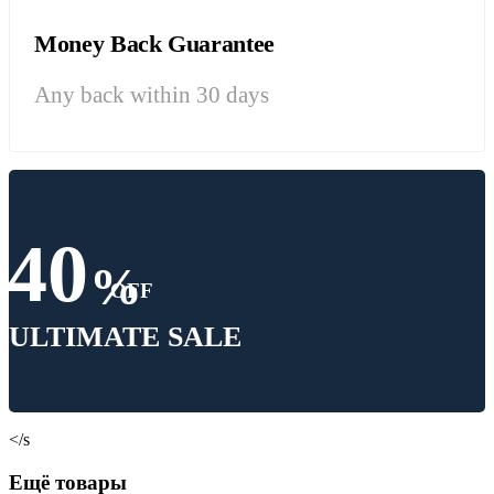
Money Back Guarantee
Any back within 30 days
40
%
OFF
ULTIMATE SALE
</s
Ещё товары