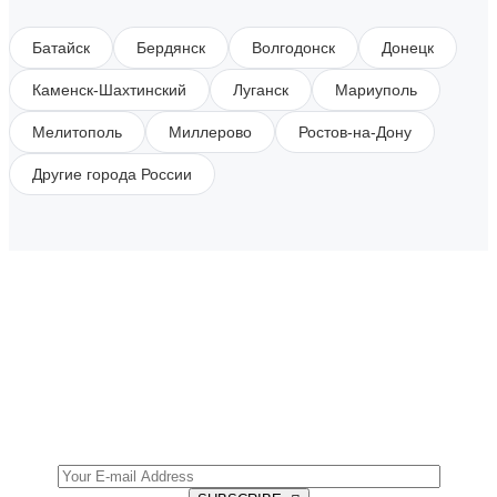
Батайск
Бердянск
Волгодонск
Донецк
Каменск-Шахтинский
Луганск
Мариуполь
Мелитополь
Миллерово
Ростов-на-Дону
Другие города России
SUBSCRIBE TO OUR NEWSLETTER
Get all the latest information on Events, Sales and
Offers.