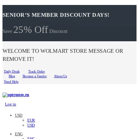
SENIOR’S MEMBER DISCOUNT DAYS!
25% Off
Save
Discount
WELCOME TO WOLMART STORE MESSAGE OR
REMOVE IT!
Daily Deals
Track Order
Blog
Become a Vendor
About Us
Need Help
Log in
USD
EUR
USD
ENG
ENG