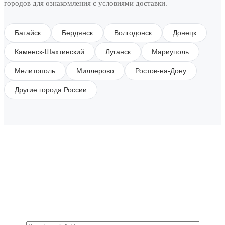
городов для ознакомления с условиями доставки.
Батайск
Бердянск
Волгодонск
Донецк
Каменск-Шахтинский
Луганск
Мариуполь
Мелитополь
Миллерово
Ростов-на-Дону
Другие города России
SUBSCRIBE TO OUR NEWSLETTER
Get all the latest information on Events, Sales and
Offers.