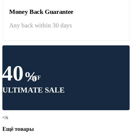
Money Back Guarantee
Any back within 30 days
40
%
OFF
ULTIMATE SALE
</s
Ещё товары