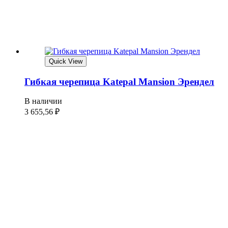
Quick View
Гибкая черепица Katepal Mansion Эрендел
В наличии
3 655,56
₽