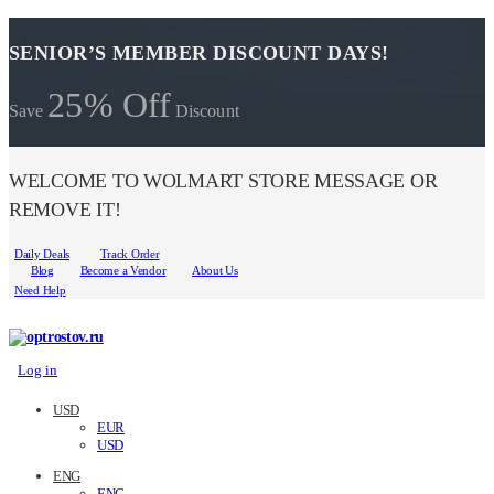
SENIOR’S MEMBER DISCOUNT DAYS!
25% Off
Save
Discount
WELCOME TO WOLMART STORE MESSAGE OR
REMOVE IT!
Daily Deals
Track Order
Blog
Become a Vendor
About Us
Need Help
Log in
USD
EUR
USD
ENG
ENG