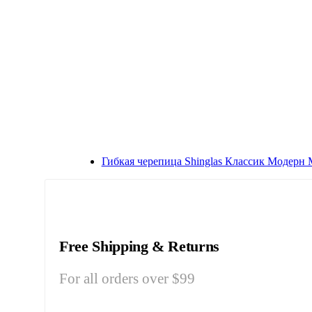
Гибкая черепица Shinglas Классик Модерн
Free Shipping & Returns
For all orders over $99