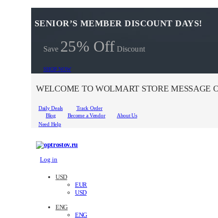
SENIOR’S MEMBER DISCOUNT DAYS!
25% Off
Save
Discount
SHOP NOW
WELCOME TO WOLMART STORE MESSAGE O
Daily Deals
Track Order
Blog
Become a Vendor
About Us
Need Help
Log in
USD
EUR
USD
ENG
ENG