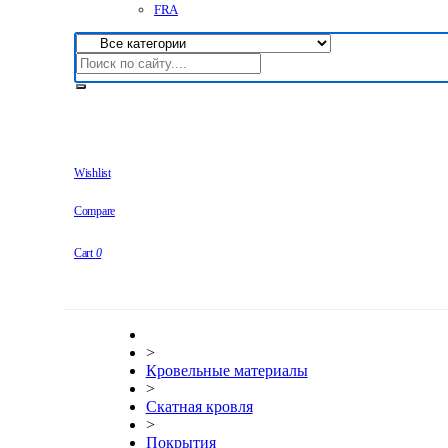
FRA
Wishlist
Compare
Cart
0
>
Кровельные материалы
>
Скатная кровля
>
Покрытия