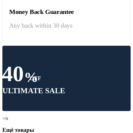
Money Back Guarantee
Any back within 30 days
40
%
OFF
ULTIMATE SALE
</s
Ещё товары