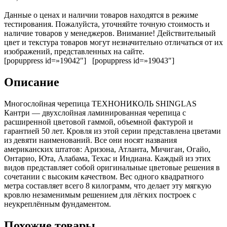
Данные о ценах и наличии товаров находятся в режиме
тестирования. Пожалуйста, уточняйте точную стоимость и
наличие товаров у менеджеров. Внимание! Действительный
цвет и текстура товаров могут незначительно отличаться от их
изображений, представленных на сайте.
[popuppress id=»19042″] [popuppress id=»19043″]
Описание
Многослойная черепица ТЕХНОНИКОЛЬ SHINGLAS
Кантри — двухслойная ламинированная черепица с
расширенной цветовой гаммой, объемной фактурой и
гарантией 50 лет. Кровля из этой серии представлена цветами
из девяти наименований. Все они носят названия
американских штатов: Аризона, Атланта, Мичиган, Огайо,
Онтарио, Юта, Алабама, Техас и Индиана. Каждый из этих
видов представляет собой оригинальные цветовые решения в
сочетании с высоким качеством. Вес одного квадратного
метра составляет всего 8 килограмм, что делает эту мягкую
кровлю незаменимым решением для лёгких построек с
неукреплённым фундаментом.
Похожие товары