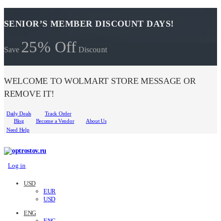
SENIOR’S MEMBER DISCOUNT DAYS!
25% Off
Save
Discount
WELCOME TO WOLMART STORE MESSAGE OR
REMOVE IT!
Daily Deals
Track Order
Blog
Become a Vendor
About Us
Need Help
Log in
USD
EUR
USD
ENG
ENG