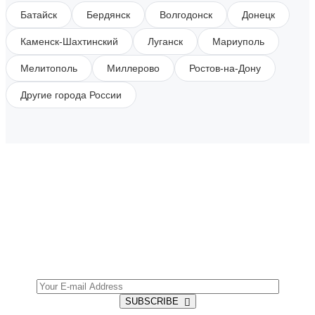
Батайск
Бердянск
Волгодонск
Донецк
Каменск-Шахтинский
Луганск
Мариуполь
Мелитополь
Миллерово
Ростов-на-Дону
Другие города России
SUBSCRIBE TO OUR NEWSLETTER
Get all the latest information on Events, Sales and
Offers.
SUBSCRIBE