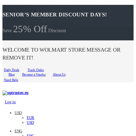
SENIOR’S MEMBER DISCOUNT DAYS!
25% Off
Save
Discount
WELCOME TO WOLMART STORE MESSAGE OR
REMOVE IT!
Daily Deals
Track Order
Blog
Become a Vendor
About Us
Need Help
Log in
USD
EUR
USD
ENG
ENG