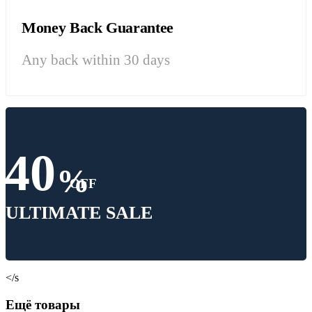
Money Back Guarantee
Any back within 30 days
40
%
OFF
ULTIMATE SALE
</s
Ещё товары