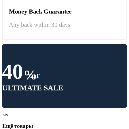
Money Back Guarantee
Any back within 30 days
40
%
OFF
ULTIMATE SALE
</s
Ещё товары