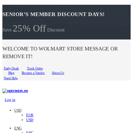
SENIOR’S MEMBER DISCOUNT DAYS!
25% Off
Save
Discount
WELCOME TO WOLMART STORE MESSAGE OR
REMOVE IT!
Daily Deals
Track Order
Blog
Become a Vendor
About Us
Need Help
Log in
USD
EUR
USD
ENG
ENG