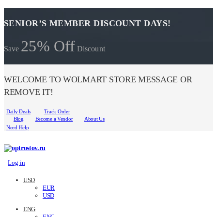
SENIOR’S MEMBER DISCOUNT DAYS!
25% Off
Save
Discount
WELCOME TO WOLMART STORE MESSAGE OR
REMOVE IT!
Daily Deals
Track Order
Blog
Become a Vendor
About Us
Need Help
Log in
USD
EUR
USD
ENG
ENG