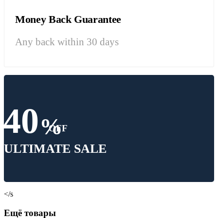
Money Back Guarantee
Any back within 30 days
40
%
OFF
ULTIMATE SALE
</s
Ещё товары