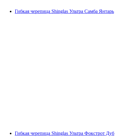
Гибкая черепица Shinglas Ультра Самба Янтарь
Гибкая черепица Shinglas Ультра Фокстрот Дуб