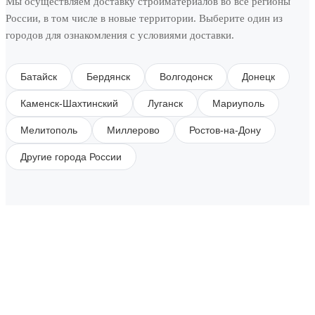
Мы осуществляем доставку стройматериалов во все регионы
России, в том числе в новые территории. Выберите один из
городов для ознакомления с условиями доставки.
Батайск
Бердянск
Волгодонск
Донецк
Каменск-Шахтинский
Луганск
Мариуполь
Мелитополь
Миллерово
Ростов-на-Дону
Другие города России
SUBSCRIBE TO OUR NEWSLETTER
Get all the latest information on Events, Sales and
Offers.