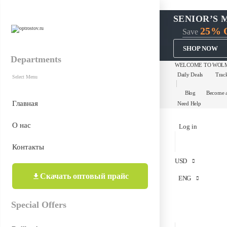
SENIOR’S 
25% 
Save
SHOP NOW
Departments
WELCOME TO WOLM
Daily Deals
Trac
Select Menu
Blog
Become 
Главная
Need Help
О нас
Log in
Контакты
USD
Скачать оптовый прайс
ENG
Special Offers