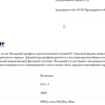
[popuppress id=»9740″]
[popuppress i
ие
 он же Фасадный профиль горизонтальный основной Г-образной формы являет
овочного каркаса. Данный вид профиля крепится к несущим кронштейнам и ис
льной направляющей фасадной системы. Фасадный уголок бывает как равнопол
изготавливается из оцинкованной стали и может быть окрашен порошковой ок
Величина
0.9-1.5
3000
HDGI;сталь ОЦ 08пс 08кп