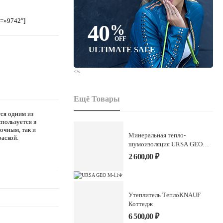
d=»9742″]
40
%
OFF
ULTIMATE SALE
</s
Ещё Товары
ся одним из
пользуется в
очным, так и
Минеральная тепло-
раской.
шумоизоляция URSA GEO
М-11Ф
2 600,00
₽
Утеплитель ТеплоKNAUF
Коттедж
6 500,00
₽