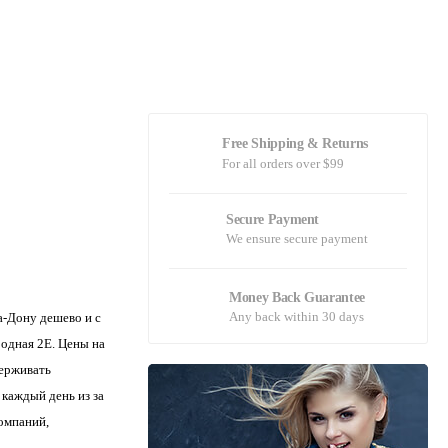
Free Shipping & Returns
For all orders over $99
Secure Payment
We ensure secure payment
Money Back Guarantee
Any back within 30 days
а-Дону дешево и с
одная 2Е. Цены на
ерживать
 каждый день из за
омпаний,