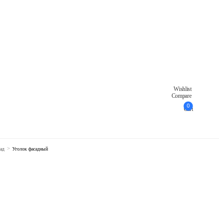
Wishlist
Compare
0
Cart
>
ад
Уголок фасадный