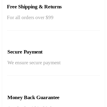
Free Shipping & Returns
For all orders over $99
Secure Payment
We ensure secure payment
Money Back Guarantee