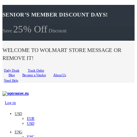
SENIOR’S MEMBER DISCOUNT DAYS!
25% Off
Save
Discount
WELCOME TO WOLMART STORE MESSAGE OR
REMOVE IT!
Daily Deals
Track Order
Blog
Become a Vendor
About Us
Need Help
Log in
USD
EUR
USD
ENG
ENG