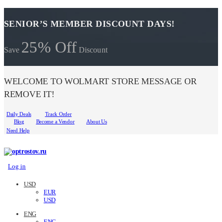
SENIOR’S MEMBER DISCOUNT DAYS!
25% Off
Save
Discount
WELCOME TO WOLMART STORE MESSAGE OR
REMOVE IT!
Daily Deals
Track Order
Blog
Become a Vendor
About Us
Need Help
Log in
USD
EUR
USD
ENG
ENG