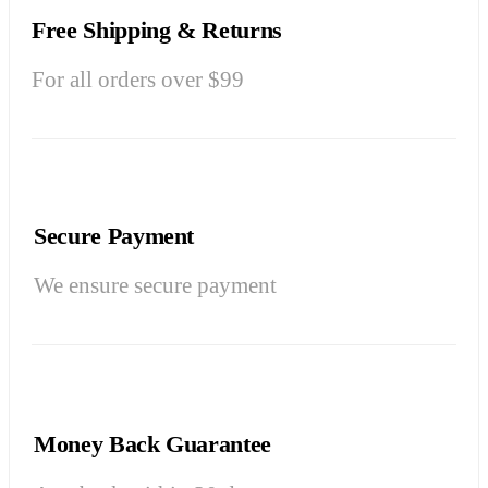
Free Shipping & Returns
For all orders over $99
Secure Payment
We ensure secure payment
Money Back Guarantee