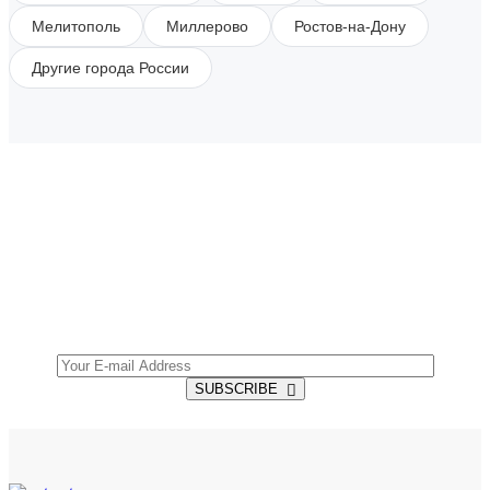
Мелитополь
Миллерово
Ростов-на-Дону
Другие города России
SUBSCRIBE TO OUR NEWSLETTER
Get all the latest information on Events, Sales and
Offers.
SUBSCRIBE