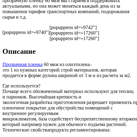
прозрачную пленку 60 мкм мы стараемся поддерживать
актуальными, но она может меняться каждый день из за
повышения тарифов транспортных компаний, подорожания
сырья и т.д.
[popuppress id=»9742″]
[popuppress id=»9740″]
[popuppress id=»17260″]
[popuppress id=»17260″]
Описание
Прозрачная пленка
60 мкм из олиэтилена–
это 1 из нужных категорий строй материалов, которая
продается в форме рулона шириной от 3 м и из расчета за м2.
Где используется?
Почаще всего обозначенный материал используют для теплиц
и парников. Высочайшая крепкость и
экологичная разработка приготовления разрешает применить п
пленочное покрытие для обустройства помещений с
внутреннее регулируемым
микроклиматом, база содействует беспрепятственному вторжен
который например нужен для обычного подъема растений.
Технические свойствапродукта регламентированы: