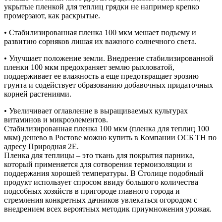
укрытые пленкой для теплиц грядки не например крепко
промерзают, как раскрытые.
• Стабилизированная пленка 100 мкм мешает подъему и
развитию сорняков лишая их важного солнечного света.
• Улучшает положение земли. Внедрение стабилизированной
пленки 100 мкм предохраняет землю рыхловатой,
поддерживает ее влажность а еще предотвращает эрозию
грунта и содействует образованию добавочных придаточных
корней растениями.
• Увеличивает оглавление в выращиваемых культурах
витаминов и микроэлементов.
Стабилизированная пленка 100 мкм (пленка для теплиц 100
мкм) дешево в Ростове можно купить в Компании ОСБ ТН по
адресу Природная 2Е.
Пленка для теплицы – это ткань для покрытия парника,
который применяется для сотворения термоизоляции и
поддержания хорошей температуры. В Столице подобный
продукт использует спросом ввиду большого количества
подсобных хозяйств в пригороде главного города и
стремления конкретных дачников увлекаться огородом с
внедрением всех вероятных методик приумножения урожая.