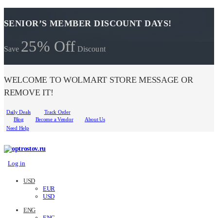
SENIOR’S MEMBER DISCOUNT DAYS!
25% Off
Save
Discount
WELCOME TO WOLMART STORE MESSAGE OR
REMOVE IT!
Daily Deals
Track Order
Blog
Become a Vendor
About Us
Need Help
Log in
USD
EUR
USD
ENG
ENG