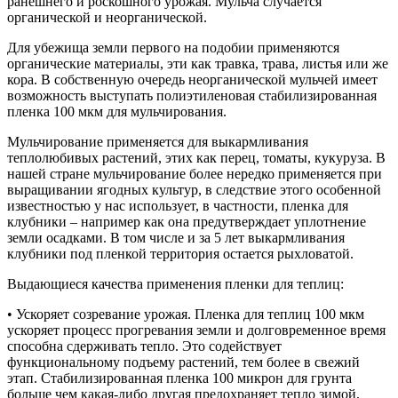
ранешнего и роскошного урожая. Мульча случается
органической и неорганической.
Для убежища земли первого на подобии применяются
органические материалы, эти как травка, трава, листья или же
кора. В собственную очередь неорганической мульчей имеет
возможность выступать полиэтиленовая стабилизированная
пленка 100 мкм для мульчирования.
Мульчирование применяется для выкармливания
теплолюбивых растений, этих как перец, томаты, кукуруза. В
нашей стране мульчирование более нередко применяется при
выращивании ягодных культур, в следствие этого особенной
известностью у нас использует, в частности, пленка для
клубники – например как она предутверждает уплотнение
земли осадками. В том числе и за 5 лет выкармливания
клубники под пленкой территория остается рыхловатой.
Выдающиеся качества применения пленки для теплиц:
• Ускоряет созревание урожая. Пленка для теплиц 100 мкм
ускоряет процесс прогревания земли и долговременное время
способна сдерживать тепло. Это содействует
функциональному подъему растений, тем более в свежий
этап. Стабилизированная пленка 100 микрон для грунта
больше чем какая-либо другая предохраняет тепло зимой,