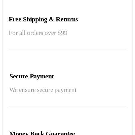
Free Shipping & Returns
For all orders over $99
Secure Payment
We ensure secure payment
Money Back Guarantee