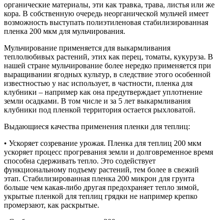
органические материалы, эти как травка, трава, листья или же
кора. В собственную очередь неорганической мульчей имеет
возможность выступать полиэтиленовая стабилизированная
пленка 200 мкм для мульчирования.
Мульчирование применяется для выкармливания
теплолюбивых растений, этих как перец, томаты, кукуруза. В
нашей стране мульчирование более нередко применяется при
выращивании ягодных культур, в следствие этого особенной
известностью у нас использует, в частности, пленка для
клубники – например как она предутверждает уплотнение
земли осадками. В том числе и за 5 лет выкармливания
клубники под пленкой территория остается рыхловатой.
Выдающиеся качества применения пленки для теплиц:
• Ускоряет созревание урожая. Пленка для теплиц 200 мкм
ускоряет процесс прогревания земли и долговременное время
способна сдерживать тепло. Это содействует
функциональному подъему растений, тем более в свежий
этап. Стабилизированная пленка 200 микрон для грунта
больше чем какая-либо другая предохраняет тепло зимой,
укрытые пленкой для теплиц грядки не например крепко
промерзают, как раскрытые.