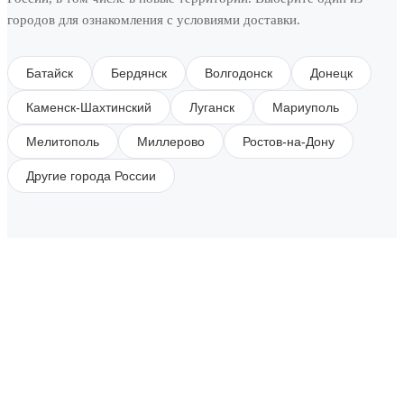
городов для ознакомления с условиями доставки.
Батайск
Бердянск
Волгодонск
Донецк
Каменск-Шахтинский
Луганск
Мариуполь
Мелитополь
Миллерово
Ростов-на-Дону
Другие города России
SUBSCRIBE TO OUR NEWSLETTER
Get all the latest information on Events, Sales and
Offers.