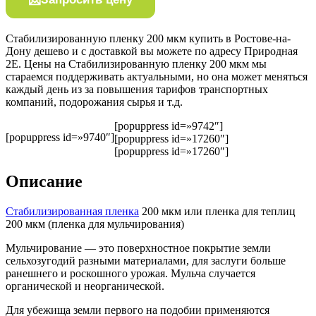
Стабилизированную пленку 200 мкм купить в Ростове-на-
Дону дешево и с доставкой вы можете по адресу Природная
2Е. Цены на Стабилизированную пленку 200 мкм мы
стараемся поддерживать актуальными, но она может меняться
каждый день из за повышения тарифов транспортных
компаний, подорожания сырья и т.д.
[popuppress id=»9742″]
[popuppress id=»9740″]
[popuppress id=»17260″]
[popuppress id=»17260″]
Описание
Стабилизированная пленка
200 мкм или пленка для теплиц
200 мкм (пленка для мульчирования)
Мульчирование — это поверхностное покрытие земли
сельхозугодий разными материалами, для заслуги больше
ранешнего и роскошного урожая. Мульча случается
органической и неорганической.
Для убежища земли первого на подобии применяются