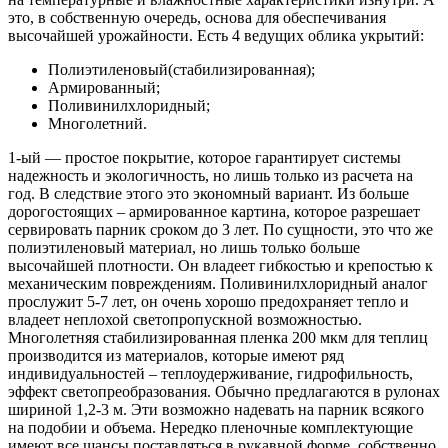
это, в собственную очередь, основа для обеспечивания
высочайшей урожайности. Есть 4 ведущих облика укрытий:
Полиэтиленовый(стабилизированная);
Армированный;
Поливинилхлоридный;
Многолетний.
1-ый — простое покрытие, которое гарантирует системы
надежность и экологичность, но лишь только из расчета на
год. В следствие этого это экономный вариант. Из больше
дорогостоящих – армированное картина, которое разрешает
сервировать парник сроком до 3 лет. По сущности, это что же
полиэтиленовый материал, но лишь только больше
высочайшей плотности. Он владеет гибкостью и крепостью к
механическим повреждениям. Поливинилхлоридный аналог
прослужит 5-7 лет, он очень хорошо предохраняет тепло и
владеет неплохой светопропускной возможностью.
Многолетняя стабилизированная пленка 200 мкм для теплиц
производится из материалов, которые имеют ряд
индивидуальностей – теплоудерживание, гидрофильность,
эффект светопреобразования. Обычно предлагаются в рулонах
шириной 1,2-3 м. Эти возможно надевать на парник всякого
на подобии и объема. Нередко пленочные комплектующие
имеют все шансы поставляться в рукавной форме, собственно