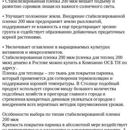
• Стабилизированная пленка 200 мкм мешает подъему и
развитию сорняков лишая их важного солнечного света.
• Улучшает положение земли. Внедрение стабилизированной
пленки 200 мкм предохраняет землю рыхловатой,
поддерживает ее влажность а еще предотвращает эрозию
грунта и содействует образованию добавочных придаточных
корней растениями.
• Увеличивает оглавление в выращиваемых культурах
витаминов и микроэлементов.
Стабилизированная пленка 200 мкм (пленка для теплиц 200
мкм) дешево в Ростове можно купить в Компании ОСБ ТН по
адресу .
Пленка для теплицы – это ткань для покрытия парника,
который применяется для сотворения термоизоляции и
поддержания хорошей температуры. В Столице подобный
продукт использует спросом ввиду большого количества
подсобных хозяйств в пригороде главного города и
стремления конкретных дачников увлекаться огородом с
внедрением всех вероятных методик приумножения урожая.
Особенности выбора по типам стабилизированной пленки
200 мкм
Крепкость покрытия парника в абсолютной мере воздействует
на температурные и влажностные характеристики изнутри. А