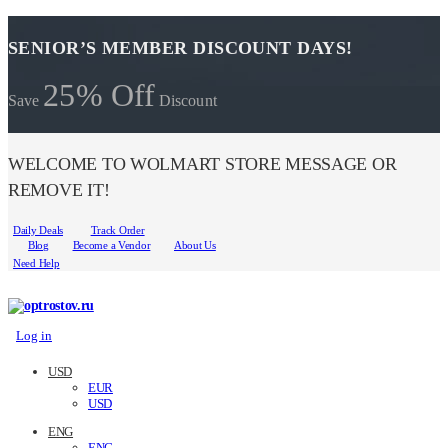
SENIOR’S MEMBER DISCOUNT DAYS!
25% Off
Save
Discount
WELCOME TO WOLMART STORE MESSAGE OR
REMOVE IT!
Daily Deals
Track Order
Blog
Become a Vendor
About Us
Need Help
Log in
USD
EUR
USD
ENG
ENG