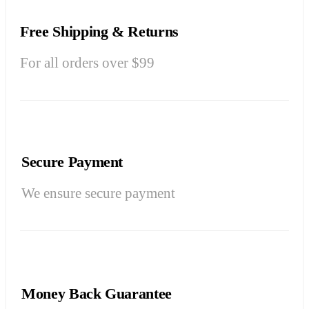
Free Shipping & Returns
For all orders over $99
Secure Payment
We ensure secure payment
Money Back Guarantee