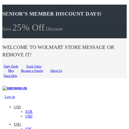
SENIOR’S MEMBER DISCOUNT DAYS!
25% Off
Save
Discount
WELCOME TO WOLMART STORE MESSAGE OR
REMOVE IT!
Daily Deals
Track Order
Blog
Become a Vendor
About Us
Need Help
Log in
USD
EUR
USD
ENG
ENG