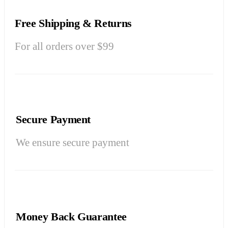
Free Shipping & Returns
For all orders over $99
Secure Payment
We ensure secure payment
Money Back Guarantee