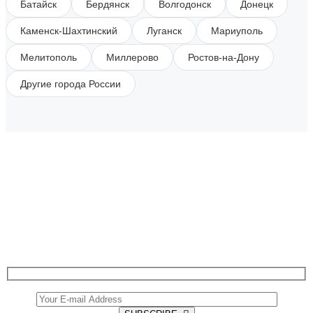
Батайск
Бердянск
Волгодонск
Донецк
Каменск-Шахтинский
Луганск
Мариуполь
Мелитополь
Миллерово
Ростов-на-Дону
Другие города России
SUBSCRIBE TO OUR NEWSLETTER
Get all the latest information on Events, Sales and
Offers.