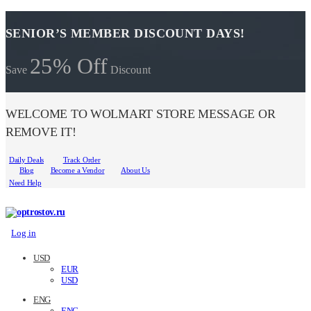
SENIOR’S MEMBER DISCOUNT DAYS!
25% Off
Save
Discount
WELCOME TO WOLMART STORE MESSAGE OR
REMOVE IT!
Daily Deals
Track Order
Blog
Become a Vendor
About Us
Need Help
Log in
USD
EUR
USD
ENG
ENG