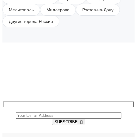
Мелитополь
Миллерово
Ростов-на-Дону
Другие города России
SUBSCRIBE TO OUR NEWSLETTER
Get all the latest information on Events, Sales and
Offers.
SUBSCRIBE