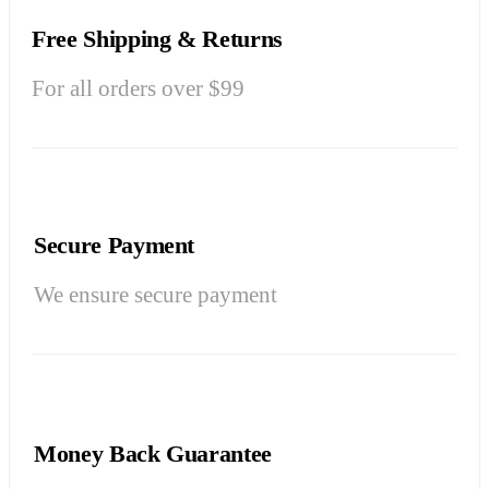
Free Shipping & Returns
For all orders over $99
Secure Payment
We ensure secure payment
Money Back Guarantee