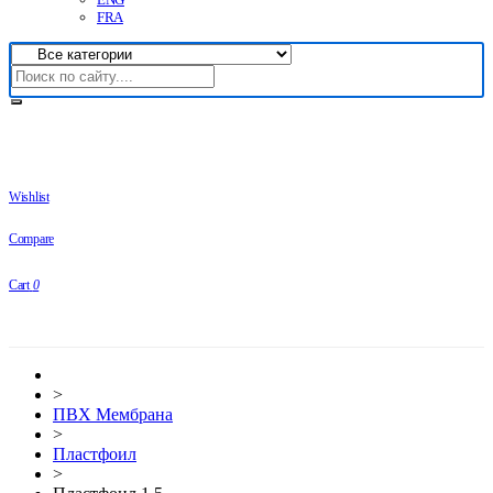
FRA
Wishlist
Compare
Cart
0
>
ПВХ Мембрана
>
Плaстфoил
>