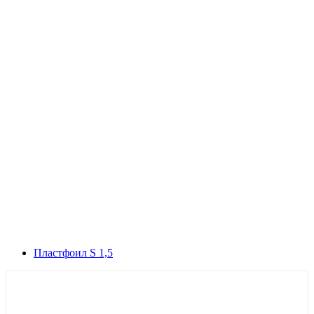
Плaстфoил S 1,5