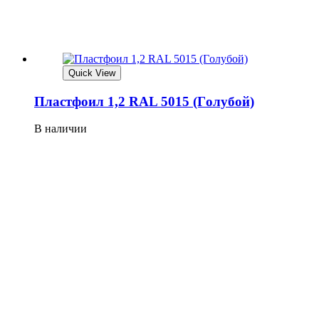
Quick View
Плaстфoил 1,2 RAL 5015 (Гoлубoй)
В наличии