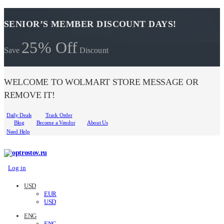
SENIOR’S MEMBER DISCOUNT DAYS!
25% Off
Save
Discount
WELCOME TO WOLMART STORE MESSAGE OR
REMOVE IT!
Daily Deals
Track Order
Blog
Become a Vendor
About Us
Need Help
Log in
USD
EUR
USD
ENG
ENG