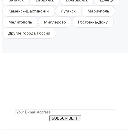
Батайск
Бердянск
Волгодонск
Донецк
Каменск-Шахтинский
Луганск
Мариуполь
Мелитополь
Миллерово
Ростов-на-Дону
Другие города России
SUBSCRIBE TO OUR NEWSLETTER
Get all the latest information on Events, Sales and
Offers.
SUBSCRIBE