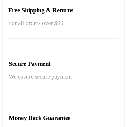
Free Shipping & Returns
For all orders over $99
Secure Payment
We ensure secure payment
Money Back Guarantee