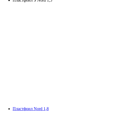
Пластфoил S Nord 1,5
Плaстфoил Nord 1,8