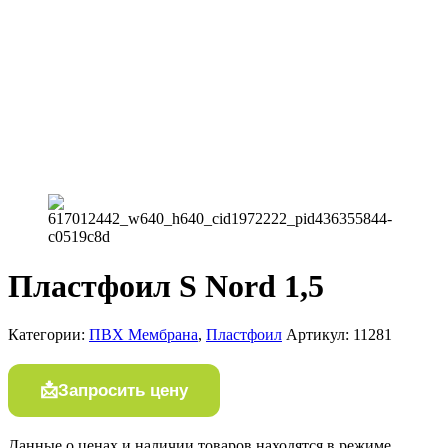
Пластфoил S Nord 1,5
Категории:
ПВХ Мембрана
,
Плaстфoил
Артикул:
11281
Запросить цену
Данные о ценах и наличии товаров находятся в режиме