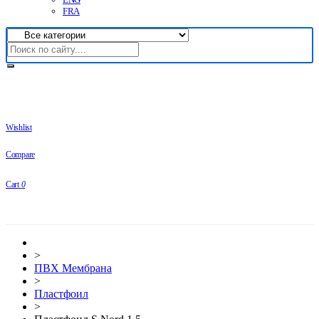
FRA
Wishlist
Compare
Cart
0
>
ПВХ Мембрана
>
Плaстфoил
>