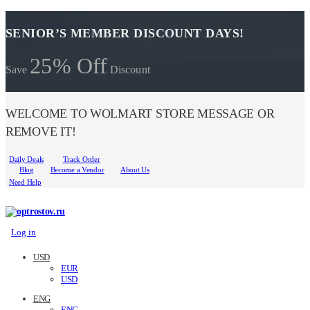
SENIOR’S MEMBER DISCOUNT DAYS!
25% Off
Save
Discount
WELCOME TO WOLMART STORE MESSAGE OR
REMOVE IT!
Daily Deals
Track Order
Blog
Become a Vendor
About Us
Need Help
Log in
USD
EUR
USD
ENG
ENG