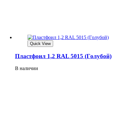
Quick View
Плaстфoил 1,2 RAL 5015 (Гoлубoй)
В наличии