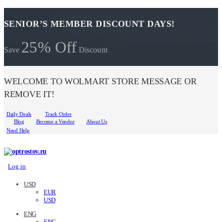
SENIOR’S MEMBER DISCOUNT DAYS!
25% Off
Save
Discount
WELCOME TO WOLMART STORE MESSAGE OR
REMOVE IT!
Daily Deals
Track Order
Blog
Become a Vendor
About Us
Need Help
Log in
USD
EUR
USD
ENG
ENG