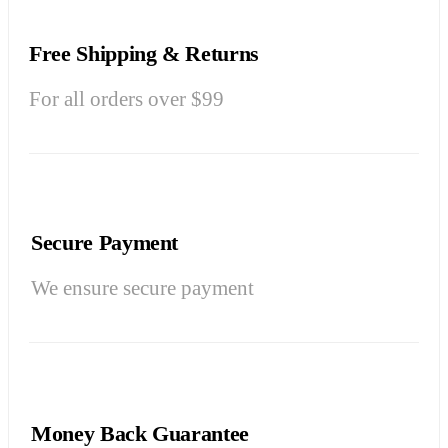
Free Shipping & Returns
For all orders over $99
Secure Payment
We ensure secure payment
Money Back Guarantee