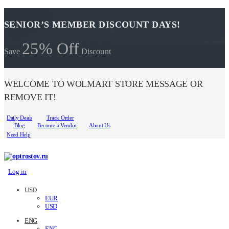
SENIOR’S MEMBER DISCOUNT DAYS!
25% Off
Save
Discount
WELCOME TO WOLMART STORE MESSAGE OR
REMOVE IT!
Daily Deals
Track Order
Blog
Become a Vendor
About Us
Need Help
Log in
USD
EUR
USD
ENG
ENG