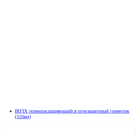
IRFIX терморасширяющийся огнезащитный герметик
(310мл)