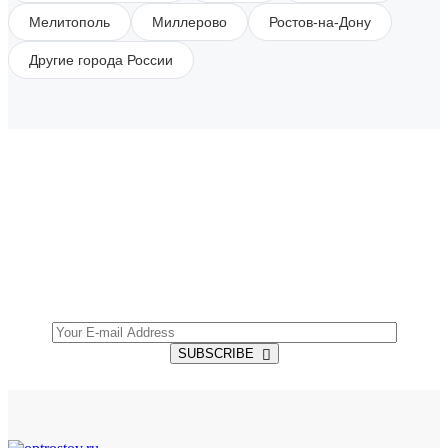
Мелитополь
Миллерово
Ростов-на-Дону
Другие города России
SUBSCRIBE TO OUR NEWSLETTER
Get all the latest information on Events, Sales and
Offers.
SUBSCRIBE