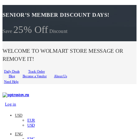
SENIOR’S MEMBER DISCOUNT DAYS!
25% Off
Save
Discount
WELCOME TO WOLMART STORE MESSAGE OR
REMOVE IT!
Daily Deals
Track Order
Blog
Become a Vendor
About Us
Need Help
Log in
USD
EUR
USD
ENG
ENG