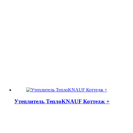
Утеплитель ТеплоKNAUF Коттедж +