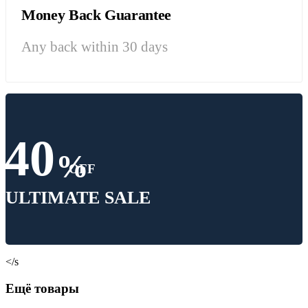
Money Back Guarantee
Any back within 30 days
40
%
OFF
ULTIMATE SALE
</s
Ещё товары