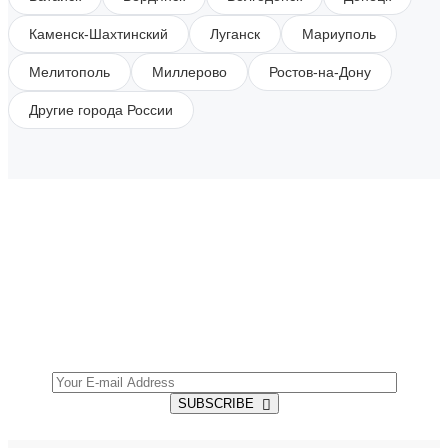
Каменск-Шахтинский
Луганск
Мариуполь
Мелитополь
Миллерово
Ростов-на-Дону
Другие города России
SUBSCRIBE TO OUR NEWSLETTER
Get all the latest information on Events, Sales and
Offers.
SUBSCRIBE