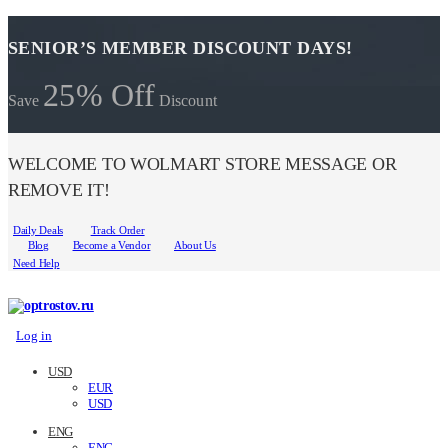
SENIOR’S MEMBER DISCOUNT DAYS!
25% Off
Save
Discount
WELCOME TO WOLMART STORE MESSAGE OR
REMOVE IT!
Daily Deals
Track Order
Blog
Become a Vendor
About Us
Need Help
Log in
USD
EUR
USD
ENG
ENG