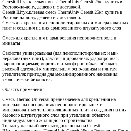
Ceresit Штук.клеевая смесь ThermUniv Ceresit 25кг купить в
Ростове-на-дону, дешево и с доставкой.
Ceresit Штук.клеевая смесь ThermUniv Ceresit 25кг купить в
Ростове-на-дону, дешево и с доставкой.
Смесь для крепления пенополистирольных и минераловатных
плит и создания на них армированного штукатурного слоя
Смесь для крепления и армирования пенополистирола и
минваты
Свойства универсальная (для пенополистирольных и ми-
нераловатных плит); эластифицированная; ударопрочная;
паропроницаемая; морозо- и атмосферостойкая; обладает
высокой адгезией к минеральным осно-ваниям и плитам
утеплителя; пригодна для механизированного нанесения;
экологически безопасна.
Область применения
Смесь Thermo Universal предназначена для крепления на
минеральных основаниях пенополистирольных и
минераловатных теплоизоляционных плит и создания на них
базового штукатурного слоя при утеплении объектов
индивидуального жилищного строительства.
Только у нас наиболее выгодные цены на Ceresit
Штук.клеевая смесь ThermUniv Ceresit 25кг в Ростове-на-Дону.