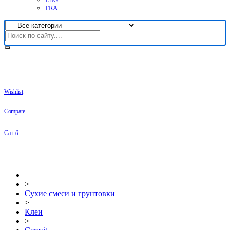
FRA
Wishlist
Compare
Cart
0
>
Сухие смеси и грунтовки
>
Клеи
>