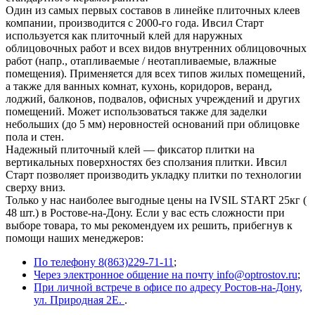
Один из самых первых составов в линейке плиточных клеев
компании, производится с 2000-го года. Ивсил Старт
используется как плиточный клей для наружных
облицовочных работ и всех видов внутренних облицовочных
работ (напр., отапливаемые / неотапливаемые, влажные
помещения). Применяется для всех типов жилых помещений,
а также для ванных комнат, кухонь, коридоров, веранд,
лоджий, балконов, подвалов, офисных учреждений и других
помещений. Может использоваться также для заделки
небольших (до 5 мм) неровностей оснований при облицовке
пола и стен.
Надежный плиточный клей — фиксатор плитки на
вертикальных поверхностях без сползания плитки. Ивсил
Старт позволяет производить укладку плитки по технологии
сверху вниз.
Только у нас наиболее выгодные цены на IVSIL START 25кг (
48 шт.) в Ростове-на-Дону. Если у вас есть сложности при
выборе товара, то мы рекомендуем их решить, прибегнув к
помощи наших менеджеров:
По телефону 8(863)229-71-11
;
Через электронное общение на почту info@optrostov.ru
;
При личной встрече в офисе по адресу Ростов-на-Дону,
ул. Природная 2Е.
.