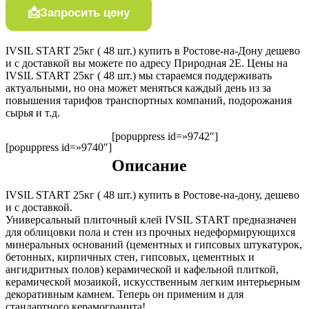
Запросить цену
IVSIL START 25кг ( 48 шт.) купить в Ростове-на-Дону дешево
и с доставкой вы можете по адресу Природная 2Е. Цены на
IVSIL START 25кг ( 48 шт.) мы стараемся поддерживать
актуальными, но она может меняться каждый день из за
повышения тарифов транспортных компаний, подорожания
сырья и т.д.
[popuppress id=»9742″]
[popuppress id=»9740″]
Описание
IVSIL START 25кг ( 48 шт.) купить в Ростове-на-дону, дешево
и с доставкой.
Универсальный плиточный клей IVSIL START предназначен
для облицовки пола и стен из прочных недеформирующихся
минеральных оснований (цементных и гипсовых штукатурок,
бетонных, кирпичных стен, гипсовых, цементных и
ангидритных полов) керамической и кафельной плиткой,
керамической мозаикой, искусственным легким интерьерным
декоративным камнем. Теперь он применим и для
стандартного керамогранита!