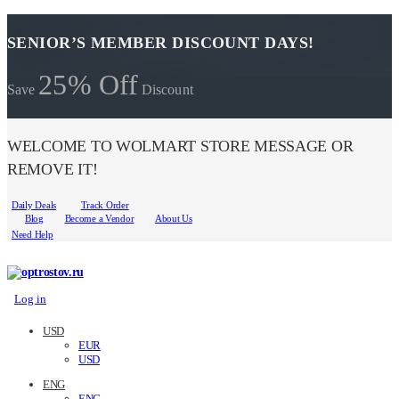
SENIOR’S MEMBER DISCOUNT DAYS!
25% Off
Save
Discount
WELCOME TO WOLMART STORE MESSAGE OR
REMOVE IT!
Daily Deals
Track Order
Blog
Become a Vendor
About Us
Need Help
Log in
USD
EUR
USD
ENG
ENG