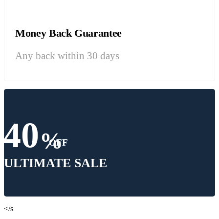
Money Back Guarantee
Any back within 30 days
40
%
OFF
ULTIMATE SALE
</s