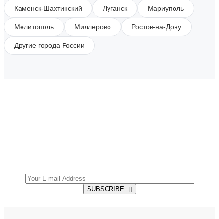
Каменск-Шахтинский
Луганск
Мариуполь
Мелитополь
Миллерово
Ростов-на-Дону
Другие города России
SUBSCRIBE TO OUR NEWSLETTER
Get all the latest information on Events, Sales and
Offers.
SUBSCRIBE