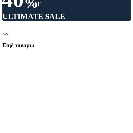
%
OFF
ULTIMATE SALE
</s
Ещё товары