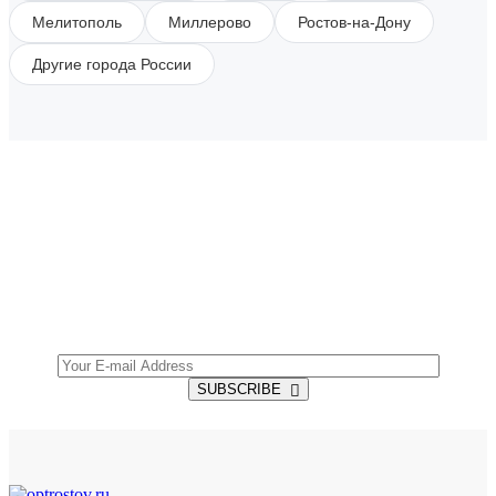
Мелитополь
Миллерово
Ростов-на-Дону
Другие города России
SUBSCRIBE TO OUR NEWSLETTER
Get all the latest information on Events, Sales and
Offers.
SUBSCRIBE