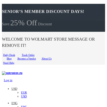
SENIOR’S MEMBER DISCOUNT DAYS!
25% Off
Save
Discount
WELCOME TO WOLMART STORE MESSAGE OR
REMOVE IT!
Daily Deals
Track Order
Blog
Become a Vendor
About Us
Need Help
Log in
USD
EUR
USD
ENG
ENG