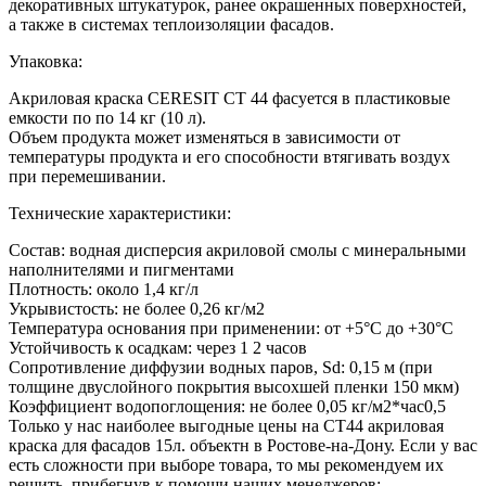
декоративных штукатурок, ранее окрашенных поверхностей,
а также в системах теплоизоляции фасадов.
Упаковка:
Акриловая краска CERESIT СТ 44 фасуется в пластиковые
емкости по по 14 кг (10 л).
Объем продукта может изменяться в зависимости от
температуры продукта и его способности втягивать воздух
при перемешивании.
Технические характеристики:
Состав: водная дисперсия акриловой смолы с минеральными
наполнителями и пигментами
Плотность: около 1,4 кг/л
Укрывистость: не более 0,26 кг/м2
Температура основания при применении: от +5°С до +30°С
Устойчивость к осадкам: через 1 2 часов
Сопротивление диффузии водных паров, Sd: 0,15 м (при
толщине двуслойного покрытия высохшей пленки 150 мкм)
Коэффициент водопоглощения: не более 0,05 кг/м2*час0,5
Только у нас наиболее выгодные цены на СТ44 акриловая
краска для фасадов 15л. объектн в Ростове-на-Дону. Если у вас
есть сложности при выборе товара, то мы рекомендуем их
решить, прибегнув к помощи наших менеджеров: