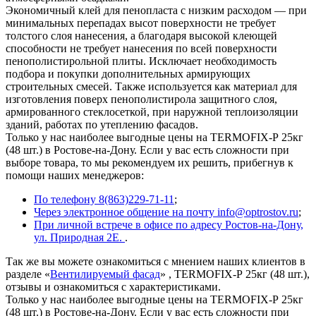
Экономичный клей для пенопласта с низким расходом — при
минимальных перепадах высот поверхности не требует
толстого слоя нанесения, а благодаря высокой клеющей
способности не требует нанесения по всей поверхности
пенополистирольной плиты. Исключает необходимость
подбора и покупки дополнительных армирующих
строительных смесей. Также используется как материал для
изготовления поверх пенополистирола защитного слоя,
армированного стеклосеткой, при наружной теплоизоляции
зданий, работах по утеплению фасадов.
Только у нас наиболее выгодные цены на TERMOFIX-Р 25кг
(48 шт.) в Ростове-на-Дону. Если у вас есть сложности при
выборе товара, то мы рекомендуем их решить, прибегнув к
помощи наших менеджеров:
По телефону 8(863)229-71-11
;
Через электронное общение на почту info@optrostov.ru
;
При личной встрече в офисе по адресу Ростов-на-Дону,
ул. Природная 2Е.
.
Так же вы можете ознакомиться с мнением наших клиентов в
разделе «
Вентилируемый фасад
» , TERMOFIX-Р 25кг (48 шт.),
отзывы и ознакомиться с характеристиками.
Только у нас наиболее выгодные цены на TERMOFIX-Р 25кг
(48 шт.) в Ростове-на-Дону. Если у вас есть сложности при