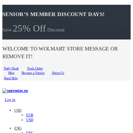
SENIOR’S MEMBER DISCOUNT DAYS!
25% Off
Save
Discount
WELCOME TO WOLMART STORE MESSAGE OR
REMOVE IT!
Daily Deals
Track Order
Blog
Become a Vendor
About Us
Need Help
Log in
USD
EUR
USD
ENG
ENG