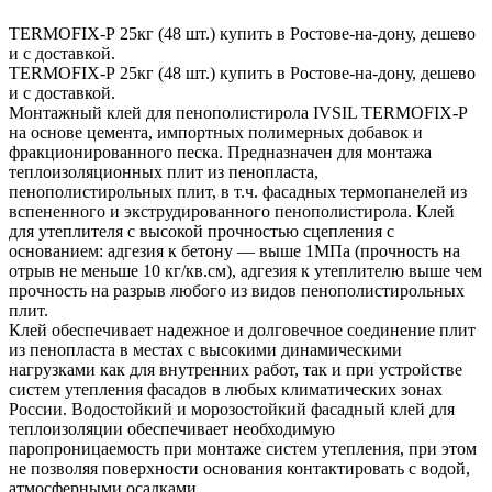
TERMOFIX-Р 25кг (48 шт.) купить в Ростове-на-дону, дешево
и с доставкой.
TERMOFIX-Р 25кг (48 шт.) купить в Ростове-на-дону, дешево
и с доставкой.
Монтажный клей для пенополистирола IVSIL TERMOFIX-Р
на основе цемента, импортных полимерных добавок и
фракционированного песка. Предназначен для монтажа
теплоизоляционных плит из пенопласта,
пенополистирольных плит, в т.ч. фасадных термопанелей из
вспененного и экструдированного пенополистирола. Клей
для утеплителя с высокой прочностью сцепления с
основанием: адгезия к бетону — выше 1МПа (прочность на
отрыв не меньше 10 кг/кв.см), адгезия к утеплителю выше чем
прочность на разрыв любого из видов пенополистирольных
плит.
Клей обеспечивает надежное и долговечное соединение плит
из пенопласта в местах с высокими динамическими
нагрузками как для внутренних работ, так и при устройстве
систем утепления фасадов в любых климатических зонах
России. Водостойкий и морозостойкий фасадный клей для
теплоизоляции обеспечивает необходимую
паропроницаемость при монтаже систем утепления, при этом
не позволяя поверхности основания контактировать с водой,
атмосферными осадками.