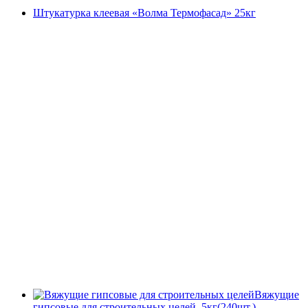
Штукатурка клеевая «Волма Термофасад» 25кг
Вяжущие
гипсовые для строительных целей, 5кг(240шт.)