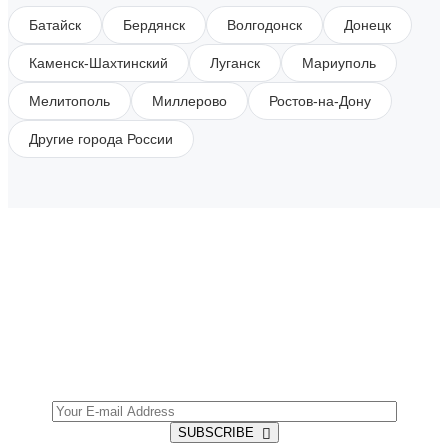
Батайск
Бердянск
Волгодонск
Донецк
Каменск-Шахтинский
Луганск
Мариуполь
Мелитополь
Миллерово
Ростов-на-Дону
Другие города России
SUBSCRIBE TO OUR NEWSLETTER
Get all the latest information on Events, Sales and
Offers.
SUBSCRIBE