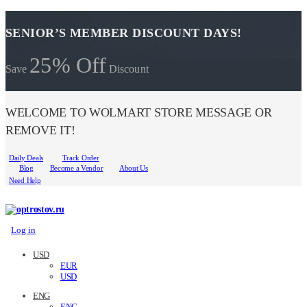
SENIOR’S MEMBER DISCOUNT DAYS!
25% Off
Save
Discount
WELCOME TO WOLMART STORE MESSAGE OR
REMOVE IT!
Daily Deals
Track Order
Blog
Become a Vendor
About Us
Need Help
Log in
USD
EUR
USD
ENG
ENG