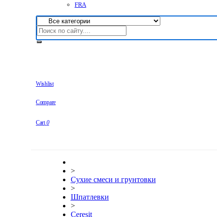
FRA
Wishlist
Compare
Cart
0
>
Сухие смеси и грунтовки
>
Шпатлевки
>
Ceresit