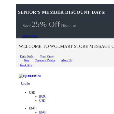
SENIOR’S MEMBER DISCOUNT DAYS!
25% Off
Save
Discount
SHOP NOW
WELCOME TO WOLMART STORE MESSAGE O
Daily Deals
Track Order
Blog
Become a Vendor
About Us
Need Help
Log in
USD
EUR
USD
ENG
ENG