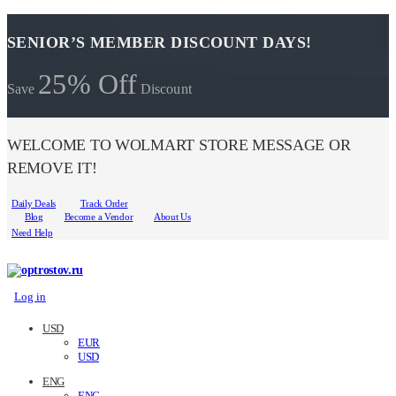
SENIOR’S MEMBER DISCOUNT DAYS!
25% Off
Save
Discount
WELCOME TO WOLMART STORE MESSAGE OR
REMOVE IT!
Daily Deals
Track Order
Blog
Become a Vendor
About Us
Need Help
Log in
USD
EUR
USD
ENG
ENG