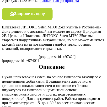
Артикул:
a1238
Метка:
Глобальная распродажа
Запросить цену
Шпатлевка ЛИТОКС Saten MT60 25кг купить в Ростове-на-
Дону дешево и с доставкой вы можете по адресу Природная
2Е. Цены на Шпатлевка ЛИТОКС Saten MT60 25кг мы
стараемся поддерживать актуальными, но она может меняться
каждый день из за повышения тарифов транспортных
компаний, подорожания сырья и т.д.
[popuppress id=»9742″]
[popuppress id=»9740″]
Описание
Сухая шпаклевочная смесь на основе гипсового вяжущего с
полимерными добавками. Предназначена для ручного
финишного шпаклевания стен и потолков из бетона,
штукатурок на гипсовой и цементной основе,
гипсокартонных листов и других подготовленных
поверхностей. Для внутренних работ. Работы производятся
при температуре от + 5 до + 30 ° во всех климатических