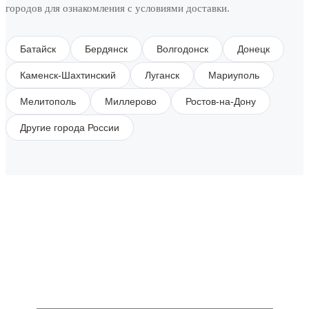
городов для ознакомления с условиями доставки.
Батайск
Бердянск
Волгодонск
Донецк
Каменск-Шахтинский
Луганск
Мариуполь
Мелитополь
Миллерово
Ростов-на-Дону
Другие города России
SUBSCRIBE TO OUR NEWSLETTER
Get all the latest information on Events, Sales and
Offers.