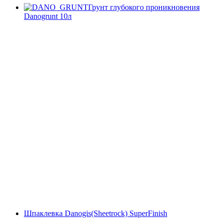
Грунт глубокого проникновения
Danogrunt 10л
Шпаклевка Danogis(Sheetrock) SuperFinish