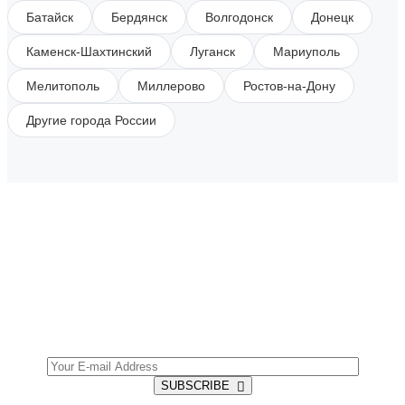
Батайск
Бердянск
Волгодонск
Донецк
Каменск-Шахтинский
Луганск
Мариуполь
Мелитополь
Миллерово
Ростов-на-Дону
Другие города России
SUBSCRIBE TO OUR NEWSLETTER
Get all the latest information on Events, Sales and
Offers.
SUBSCRIBE