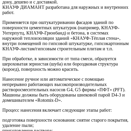
дону, дешево и с доставкой.
КНАУФ ДИАМАНТ разработана для наружных и внутренних
работ.
Применяется при оштукатуривании фасадов зданий по
поверхности цементных штукатурок (например, КНАУФ-
Унтерпутц, КНАУФ-Грюнбанд) и бетона, в системах
наружной теплоизоляции зданий «КНАУФ-Тёплая стена»,
внутри помещений по гипсовой штукатурке, гипсокартонным
КНАУФ-листам/гипсовым строительным плитам и т.п.
При обработке, в зависимости от типа смеси, образуется
шероховатая зернистая (шуба) или бороздковая структура
(короед), поверхность можно красить.
Нанесение ручное или автоматическое с помощью
непрерывно работающих высокопроизводительных
растворосмесительных насосов G4, G5 фирмы «ПФТ» (PFT).
Машины должны быть оборудованы шнековой парой D4-3 и
домешивателем «Rotomix-D».
Процесс нанесения включает следующие этапы работ:
подготовка поверхности основания: снятие старого покрытия,
удаление пыли;
приготовление раствора;