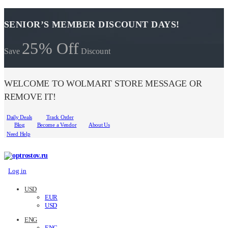
SENIOR’S MEMBER DISCOUNT DAYS!
25% Off
Save
Discount
WELCOME TO WOLMART STORE MESSAGE OR
REMOVE IT!
Daily Deals
Track Order
Blog
Become a Vendor
About Us
Need Help
Log in
USD
EUR
USD
ENG
ENG