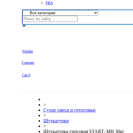
FRA
Wishlist
Compare
Cart
0
>
Сухие смеси и грунтовки
>
Штукатурки
>
Штукатурка гипсовая START- МН 30кг