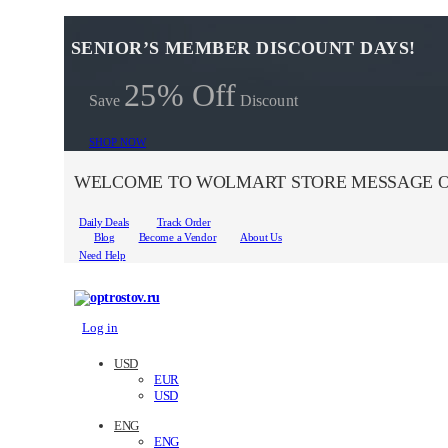
SENIOR’S MEMBER DISCOUNT DAYS!
25% Off
Save
Discount
SHOP NOW
WELCOME TO WOLMART STORE MESSAGE O
Daily Deals
Track Order
Blog
Become a Vendor
About Us
Need Help
Log in
USD
EUR
USD
ENG
ENG