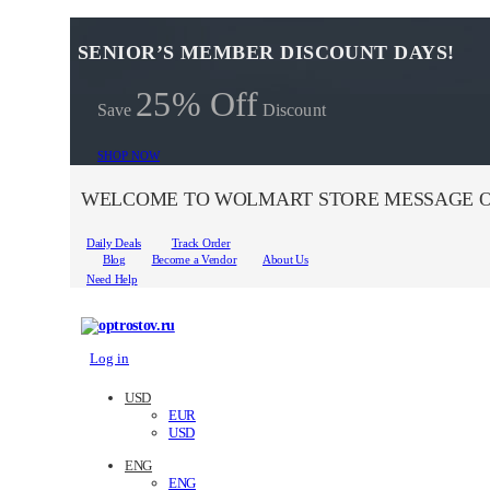
SENIOR’S MEMBER DISCOUNT DAYS!
25% Off
Save
Discount
SHOP NOW
WELCOME TO WOLMART STORE MESSAGE O
Daily Deals
Track Order
Blog
Become a Vendor
About Us
Need Help
Log in
USD
EUR
USD
ENG
ENG