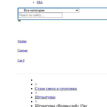
FRA
Wishlist
Compare
Cart
0
>
Сухие смеси и грунтовки
>
Штукатурки
>
Штукатурка «Волма-слой» 15кг