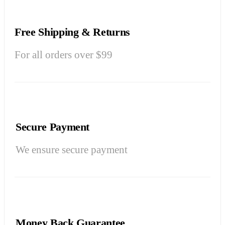
Free Shipping & Returns
For all orders over $99
Secure Payment
We ensure secure payment
Money Back Guarantee