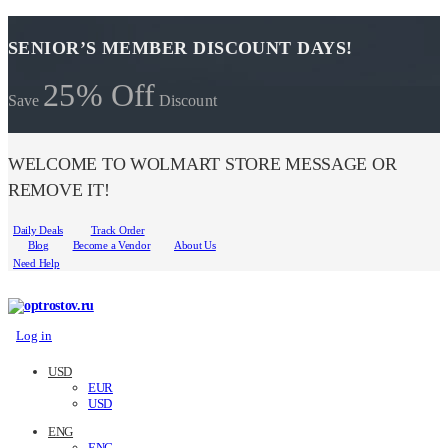
SENIOR’S MEMBER DISCOUNT DAYS!
25% Off
Save
Discount
WELCOME TO WOLMART STORE MESSAGE OR
REMOVE IT!
Daily Deals
Track Order
Blog
Become a Vendor
About Us
Need Help
Log in
USD
EUR
USD
ENG
ENG