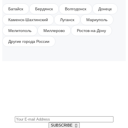
Батайск
Бердянск
Волгодонск
Донецк
Каменск-Шахтинский
Луганск
Мариуполь
Мелитополь
Миллерово
Ростов-на-Дону
Другие города России
SUBSCRIBE TO OUR NEWSLETTER
Get all the latest information on Events, Sales and
Offers.
SUBSCRIBE