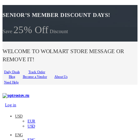
SENIOR’S MEMBER DISCOUNT DAYS!
25% Off
Save
Discount
WELCOME TO WOLMART STORE MESSAGE OR
REMOVE IT!
Daily Deals
Track Order
Blog
Become a Vendor
About Us
Need Help
Log in
USD
EUR
USD
ENG
ENG