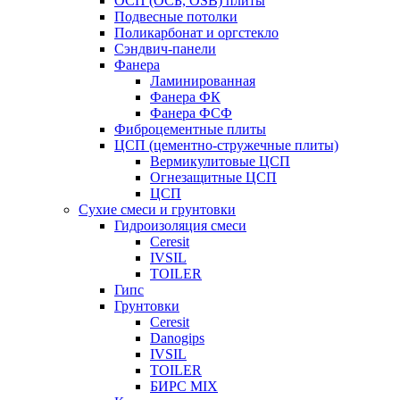
ОСП (ОСБ, OSB) плиты
Подвесные потолки
Поликарбонат и оргстекло
Сэндвич-панели
Фанера
Ламинированная
Фанера ФК
Фанера ФСФ
Фиброцементные плиты
ЦСП (цементно-стружечные плиты)
Вермикулитовые ЦСП
Огнезащитные ЦСП
ЦСП
Сухие смеси и грунтовки
Гидроизоляция смеси
Ceresit
IVSIL
TOILER
Гипс
Грунтовки
Ceresit
Danogips
IVSIL
TOILER
БИРС MIX