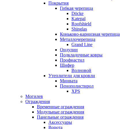
Покрытия
Гибкая черепица
Döcke
Katepal
Roofshield
Shinglas
Коньково-карнизная черепица
Металлочерепица
Grand Line
Ондулин
Подкладочные ковры
Профнастил
Шифер
Волновой
Утеплители для кровли
Минвата
Пенополистирол
XPS
Могилев
Ограждения
Временные ограждения
Модульные ограждения
Панельные ограждения
Аксессуары
Ворота