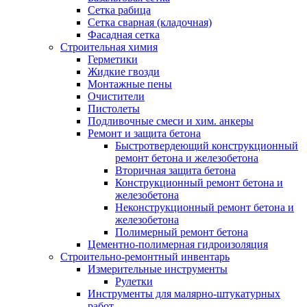
Сетка рабица
Сетка сварная (кладочная)
Фасадная сетка
Строительная химия
Герметики
Жидкие гвозди
Монтажные пены
Очистители
Пистолеты
Подливочные смеси и хим. анкеры
Ремонт и защита бетона
Быстротвердеющий конструкционный
ремонт бетона и железобетона
Вторичная защита бетона
Конструкционный ремонт бетона и
железобетона
Неконструкционный ремонт бетона и
железобетона
Полимерный ремонт бетона
Цементно-полимерная гидроизоляция
Строительно-ремонтный инвентарь
Измерительные инструменты
Рулетки
Инструменты для малярно-штукатурных
работ