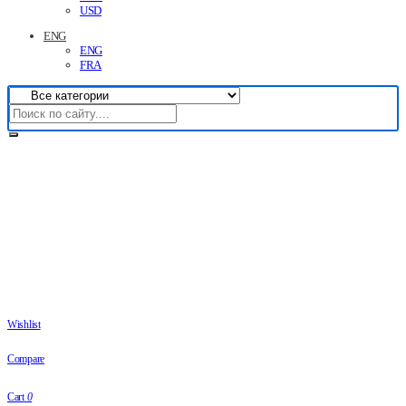
USD
ENG
ENG
FRA
Wishlist
Compare
Cart
0