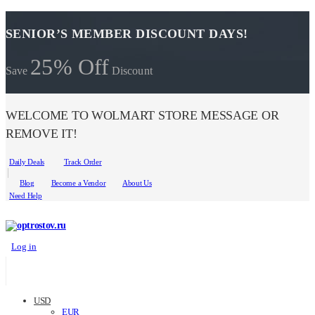
SENIOR’S MEMBER DISCOUNT DAYS!
25% Off
Save
Discount
WELCOME TO WOLMART STORE MESSAGE OR
REMOVE IT!
Daily Deals
Track Order
Blog
Become a Vendor
About Us
Need Help
Log in
USD
EUR