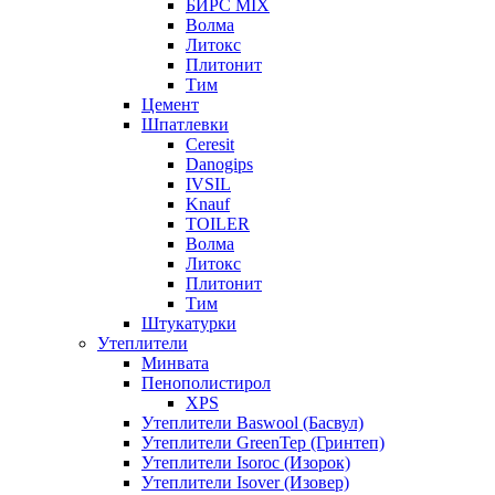
БИРС MIX
Волма
Литокс
Плитонит
Тим
Цемент
Шпатлевки
Ceresit
Danogips
IVSIL
Knauf
TOILER
Волма
Литокс
Плитонит
Тим
Штукатурки
Утеплители
Минвата
Пенополистирол
XPS
Утеплители Baswool (Басвул)
Утеплители GreenTep (Гринтеп)
Утеплители Isoroc (Изорок)
Утеплители Isover (Изовер)