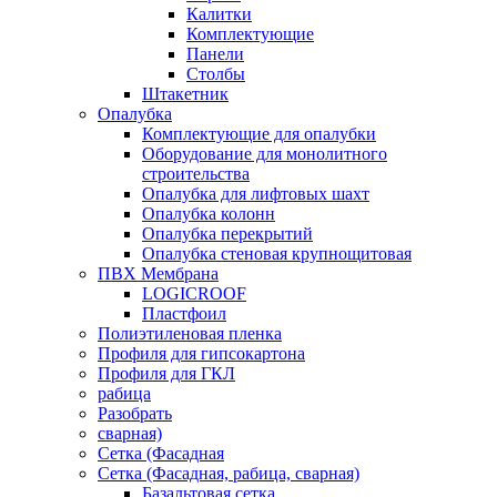
Калитки
Комплектующие
Панели
Столбы
Штакетник
Опалубка
Комплектующие для опалубки
Оборудование для монолитного
строительства
Опалубка для лифтовых шахт
Опалубка колонн
Опалубка перекрытий
Опалубка стеновая крупнощитовая
ПВХ Мембрана
LOGICROOF
Плaстфoил
Полиэтиленовая пленка
Профиля для гипсокартона
Профиля для ГКЛ
рабица
Разобрать
сварная)
Сетка (Фасадная
Сетка (Фасадная, рабица, сварная)
Базальтовая сетка