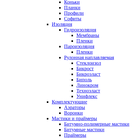
Коньки
Планки
Профили
Софиты
Изоляция
Гидроизоляция
Мембраны
Пленки
Пароизоляция
Пленки
Рулонная наплавляемая
Cтеклоизол
Бикрост
Бикроэласт
Биполь
Линокром
Техноэласт
Унифлекс
Комплектующие
Аэраторы
Воронки
Мастики и праймеры
Битумно-полимерные мастики
Битумные мастики
Праймеры