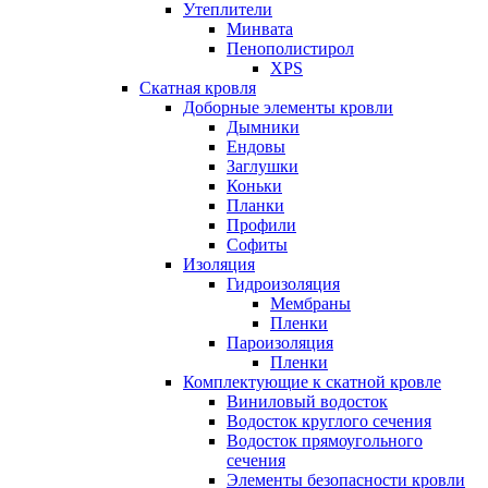
Утеплители
Минвата
Пенополистирол
XPS
Скатная кровля
Доборные элементы кровли
Дымники
Ендовы
Заглушки
Коньки
Планки
Профили
Софиты
Изоляция
Гидроизоляция
Мембраны
Пленки
Пароизоляция
Пленки
Комплектующие к скатной кровле
Виниловый водосток
Водосток круглого сечения
Водосток прямоугольного
сечения
Элементы безопасности кровли