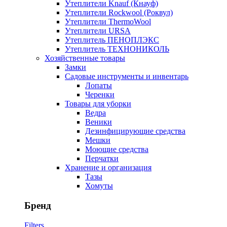
Утеплители Knauf (Кнауф)
Утеплители Rockwool (Роквул)
Утеплители ThermoWool
Утеплители URSA
Утеплитель ПЕНОПЛЭКС
Утеплитель ТЕХНОНИКОЛЬ
Хозяйственные товары
Замки
Садовые инструменты и инвентарь
Лопаты
Черенки
Товары для уборки
Ведра
Веники
Дезинфицирующие средства
Мешки
Моющие средства
Перчатки
Хранение и организация
Тазы
Хомуты
Бренд
Filters