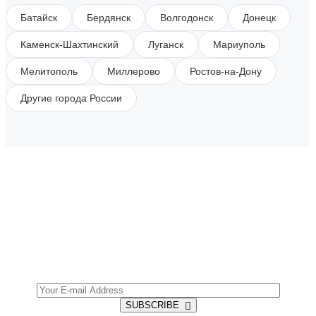
Батайск
Бердянск
Волгодонск
Донецк
Каменск-Шахтинский
Луганск
Мариуполь
Мелитополь
Миллерово
Ростов-на-Дону
Другие города России
SUBSCRIBE TO OUR NEWSLETTER
Get all the latest information on Events, Sales and
Offers.
SUBSCRIBE