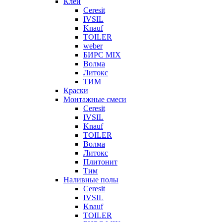
Клеи
Ceresit
IVSIL
Knauf
TOILER
weber
БИРС MIX
Волма
Литокс
ТИМ
Краски
Монтажные смеси
Ceresit
IVSIL
Knauf
TOILER
Волма
Литокс
Плитонит
Тим
Наливные полы
Ceresit
IVSIL
Knauf
TOILER