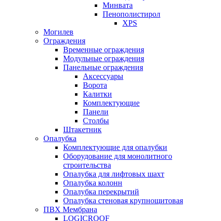
Минвата
Пенополистирол
XPS
Могилев
Ограждения
Временные ограждения
Модульные ограждения
Панельные ограждения
Аксессуары
Ворота
Калитки
Комплектующие
Панели
Столбы
Штакетник
Опалубка
Комплектующие для опалубки
Оборудование для монолитного
строительства
Опалубка для лифтовых шахт
Опалубка колонн
Опалубка перекрытий
Опалубка стеновая крупнощитовая
ПВХ Мембрана
LOGICROOF