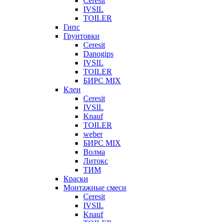
Ceresit
IVSIL
TOILER
Гипс
Грунтовки
Ceresit
Danogips
IVSIL
TOILER
БИРС MIX
Клеи
Ceresit
IVSIL
Knauf
TOILER
weber
БИРС MIX
Волма
Литокс
ТИМ
Краски
Монтажные смеси
Ceresit
IVSIL
Knauf