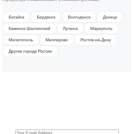
Батайск
Бердянск
Волгодонск
Донецк
Каменск-Шахтинский
Луганск
Мариуполь
Мелитополь
Миллерово
Ростов-на-Дону
Другие города России
SUBSCRIBE TO OUR NEWSLETTER
Get all the latest information on Events, Sales and
Offers.