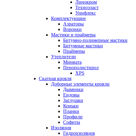
Линокром
Техноэласт
Унифлекс
Комплектующие
Аэраторы
Воронки
Мастики и праймеры
Битумно-полимерные мастики
Битумные мастики
Праймеры
Утеплители
Минвата
Пенополистирол
XPS
Скатная кровля
Доборные элементы кровли
Дымники
Ендовы
Заглушки
Коньки
Планки
Профили
Софиты
Изоляция
Гидроизоляция