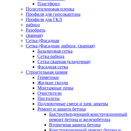
Плaстфoил
Полиэтиленовая пленка
Профиля для гипсокартона
Профиля для ГКЛ
рабица
Разобрать
сварная)
Сетка (Фасадная
Сетка (Фасадная, рабица, сварная)
Базальтовая сетка
Сетка рабица
Сетка сварная (кладочная)
Фасадная сетка
Строительная химия
Герметики
Жидкие гвозди
Монтажные пены
Очистители
Пистолеты
Подливочные смеси и хим. анкеры
Ремонт и защита бетона
Быстротвердеющий конструкционный
ремонт бетона и железобетона
Вторичная защита бетона
Конструкционный ремонт бетона и