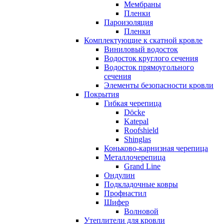
Мембраны
Пленки
Пароизоляция
Пленки
Комплектующие к скатной кровле
Виниловый водосток
Водосток круглого сечения
Водосток прямоугольного
сечения
Элементы безопасности кровли
Покрытия
Гибкая черепица
Döcke
Katepal
Roofshield
Shinglas
Коньково-карнизная черепица
Металлочерепица
Grand Line
Ондулин
Подкладочные ковры
Профнастил
Шифер
Волновой
Утеплители для кровли