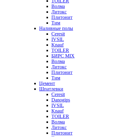
TOILER
Волма
Литокс
Плитонит
Тим
Наливные полы
Ceresit
IVSIL
Knauf
TOILER
БИРС MIX
Волма
Литокс
Плитонит
Тим
Цемент
Шпатлевки
Ceresit
Danogips
IVSIL
Knauf
TOILER
Волма
Литокс
Плитонит