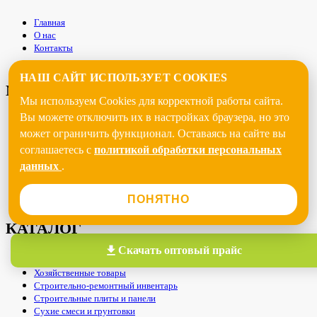
Главная
О нас
Контакты
НАШ САЙТ ИСПОЛЬЗУЕТ COOKIES
MY ACCOUNT
Мы используем Cookies для корректной работы сайта.
Вы можете отключить их в настройках браузера, но это
Track My Ordrer
может ограничить функционал. Оставаясь на сайте вы
View Cart
Sign In
соглашаетесь с
политикой обработки персональных
Help
данных
.
My Wishlist
Privacy Policy
ПОНЯТНО
КАТАЛОГ
Скачать
оптовый прайс
Кровельные материалы
Хозяйственные товары
Строительно-ремонтный инвентарь
Строительные плиты и панели
Сухие смеси и грунтовки