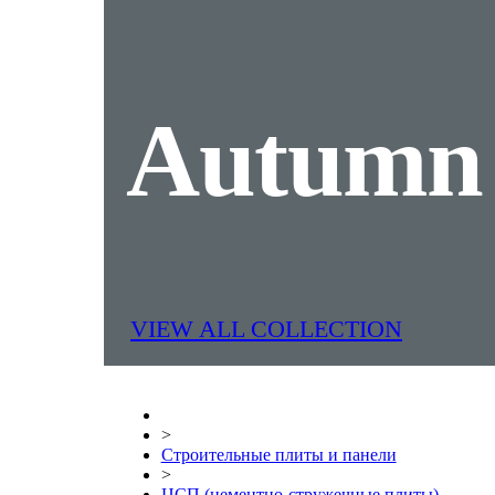
Autum
VIEW ALL COLLECTION
>
Строительные плиты и панели
>
ЦСП (цементно-стружечные плиты)