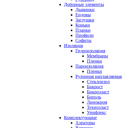
Доборные элементы
Дымники
Ендовы
Заглушки
Коньки
Планки
Профили
Софиты
Изоляция
Гидроизоляция
Мембраны
Пленки
Пароизоляция
Пленки
Рулонная наплавляемая
Cтеклоизол
Бикрост
Бикроэласт
Биполь
Линокром
Техноэласт
Унифлекс
Комплектующие
Аэраторы
Воронки