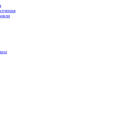
я
 сечения
ровли
пица