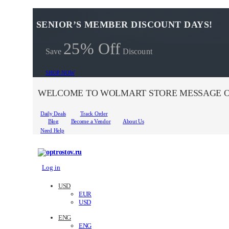
SENIOR’S MEMBER DISCOUNT DAYS!
25% Off
Save
Discount
SHOP NOW
WELCOME TO WOLMART STORE MESSAGE O
Daily Deals
Track Order
Blog
Become a Vendor
About Us
Need Help
Log in
USD
EUR
USD
ENG
ENG