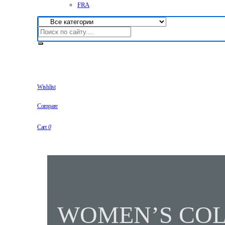
FRA
Wishlist
Compare
Cart
0
WOMEN’S COL