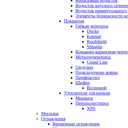
Виниловый водосток
Водосток круглого сечени
Водосток прямоугольного
Элементы безопасности к
Покрытия
Гибкая черепица
Döcke
Katepal
Roofshield
Shinglas
Коньково-карнизная чере
Металлочерепица
Grand Line
Ондулин
Подкладочные ковры
Профнастил
Шифер
Волновой
Утеплители для кровли
Минвата
Пенополистирол
XPS
Могилев
Ограждения
Временные ограждения