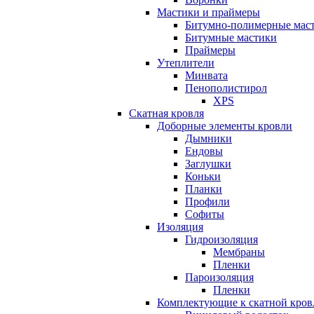
Мастики и праймеры
Битумно-полимерные мас
Битумные мастики
Праймеры
Утеплители
Минвата
Пенополистирол
XPS
Скатная кровля
Доборные элементы кровли
Дымники
Ендовы
Заглушки
Коньки
Планки
Профили
Софиты
Изоляция
Гидроизоляция
Мембраны
Пленки
Пароизоляция
Пленки
Комплектующие к скатной кров