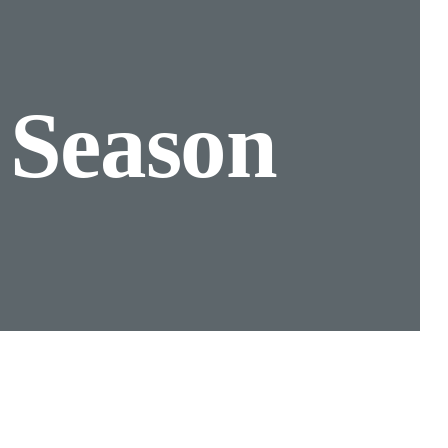
n
Season