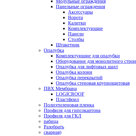
Модульные ограждения
Панельные ограждения
Аксессуары
Ворота
Калитки
Комплектующие
Панели
Столбы
Штакетник
Опалубка
Комплектующие для опалубки
Оборудование для монолитного строи
Опалубка для лифтовых шахт
Опалубка колонн
Опалубка перекрытий
Опалубка стеновая крупнощитовая
ПВХ Мембрана
LOGICROOF
Плaстфoил
Полиэтиленовая пленка
Профиля для гипсокартона
Профиля для ГКЛ
рабица
Разобрать
сварная)