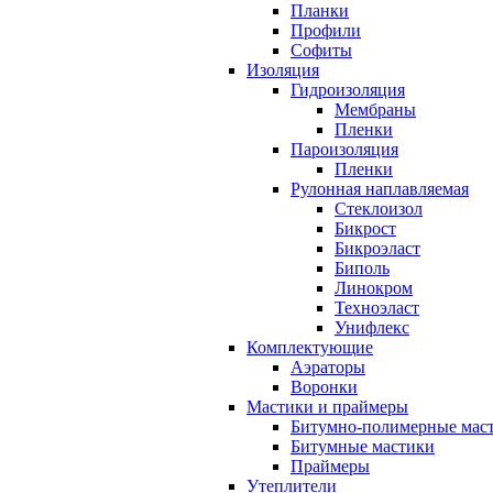
Планки
Профили
Софиты
Изоляция
Гидроизоляция
Мембраны
Пленки
Пароизоляция
Пленки
Рулонная наплавляемая
Cтеклоизол
Бикрост
Бикроэласт
Биполь
Линокром
Техноэласт
Унифлекс
Комплектующие
Аэраторы
Воронки
Мастики и праймеры
Битумно-полимерные мас
Битумные мастики
Праймеры
Утеплители