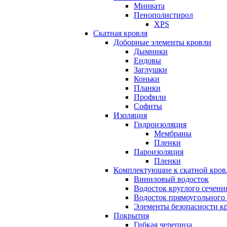
Минвата
Пенополистирол
XPS
Скатная кровля
Доборные элементы кровли
Дымники
Ендовы
Заглушки
Коньки
Планки
Профили
Софиты
Изоляция
Гидроизоляция
Мембраны
Пленки
Пароизоляция
Пленки
Комплектующие к скатной кров
Виниловый водосток
Водосток круглого сечени
Водосток прямоугольного
Элементы безопасности к
Покрытия
Гибкая черепица