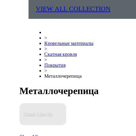
VIEW ALL COLLECTION
>
Кровельные материалы
>
Скатная кровля
>
Покрытия
>
Металлочерепица
Металлочерепица
Grand Line
(6)