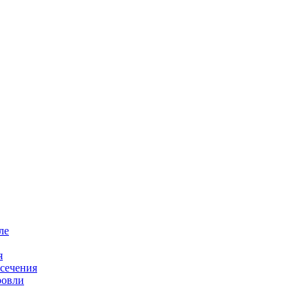
ле
я
 сечения
ровли