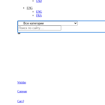
USD
ENG
ENG
FRA
Wishlist
Compare
Cart
0