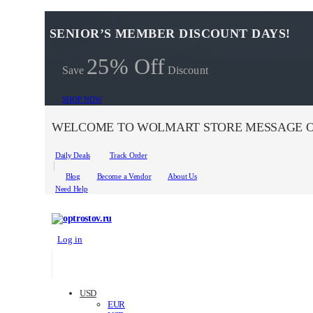
SENIOR’S MEMBER DISCOUNT DAYS!
25% Off
Save
Discount
SHOP NOW
WELCOME TO WOLMART STORE MESSAGE O
Daily Deals
Track Order
Blog
Become a Vendor
About Us
Need Help
Log in
USD
EUR