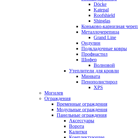
Döcke
Katepal
Roofshield
Shinglas
Коньково-карнизная чере
Металлочерепица
Grand Line
Ондулин
Подкладочные ковры
Профнастил
Шифер
Волновой
Утеплители для кровли
Минвата
Пенополистирол
XPS
Могилев
Ограждения
Временные ограждения
Модульные ограждения
Панельные ограждения
Аксессуары
Ворота
Калитки
Комплектующие