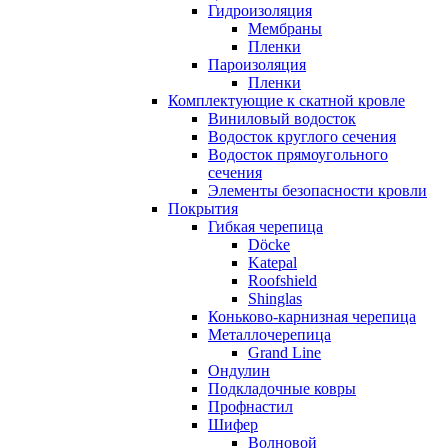
Гидроизоляция
Мембраны
Пленки
Пароизоляция
Пленки
Комплектующие к скатной кровле
Виниловый водосток
Водосток круглого сечения
Водосток прямоугольного
сечения
Элементы безопасности кровли
Покрытия
Гибкая черепица
Döcke
Katepal
Roofshield
Shinglas
Коньково-карнизная черепица
Металлочерепица
Grand Line
Ондулин
Подкладочные ковры
Профнастил
Шифер
Волновой