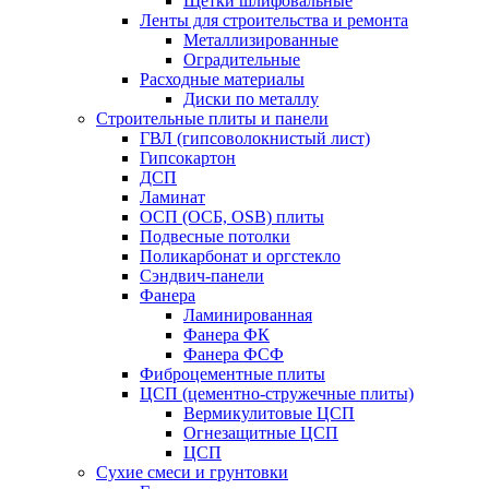
Щетки шлифовальные
Ленты для строительства и ремонта
Металлизированные
Оградительные
Расходные материалы
Диски по металлу
Строительные плиты и панели
ГВЛ (гипсоволокнистый лист)
Гипсокартон
ДСП
Ламинат
ОСП (ОСБ, OSB) плиты
Подвесные потолки
Поликарбонат и оргстекло
Сэндвич-панели
Фанера
Ламинированная
Фанера ФК
Фанера ФСФ
Фиброцементные плиты
ЦСП (цементно-стружечные плиты)
Вермикулитовые ЦСП
Огнезащитные ЦСП
ЦСП
Сухие смеси и грунтовки