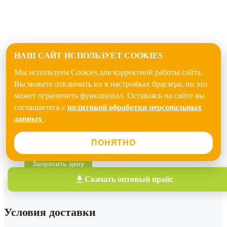
НАШ САЙТ ИСПОЛЬЗУЕТ COOKIES
Мы используем Cookies для корректной работы сайта.
Вы можете отключить их в настройках браузера, но это
может ограничить функционал. Оставаясь на сайте вы
соглашаетесь с
политикой обработки персональных
Quick View
данных
.
Лак битумный ТехноНИКОЛЬ №25
ПОНЯТНО
В наличии
Запросить цену
Скачать
оптовый прайс
Условия доставки