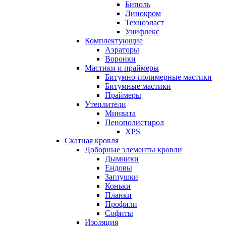
Биполь
Линокром
Техноэласт
Унифлекс
Комплектующие
Аэраторы
Воронки
Мастики и праймеры
Битумно-полимерные мастики
Битумные мастики
Праймеры
Утеплители
Минвата
Пенополистирол
XPS
Скатная кровля
Доборные элементы кровли
Дымники
Ендовы
Заглушки
Коньки
Планки
Профили
Софиты
Изоляция