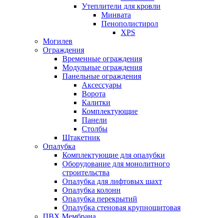
Утеплители для кровли
Минвата
Пенополистирол
XPS
Могилев
Ограждения
Временные ограждения
Модульные ограждения
Панельные ограждения
Аксессуары
Ворота
Калитки
Комплектующие
Панели
Столбы
Штакетник
Опалубка
Комплектующие для опалубки
Оборудование для монолитного
строительства
Опалубка для лифтовых шахт
Опалубка колонн
Опалубка перекрытий
Опалубка стеновая крупнощитовая
ПВХ Мембрана