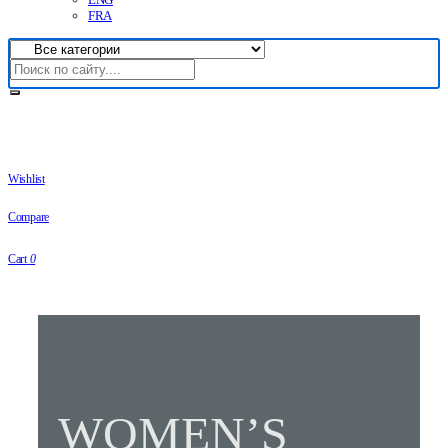
FRA
Wishlist
Compare
Cart
0
WOMEN’S