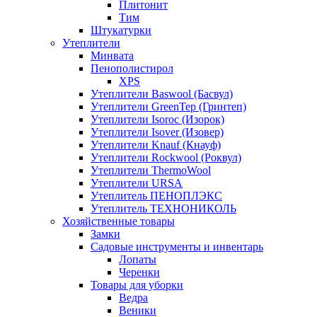
Плитонит
Тим
Штукатурки
Утеплители
Минвата
Пенополистирол
XPS
Утеплители Baswool (Басвул)
Утеплители GreenTep (Гринтеп)
Утеплители Isoroc (Изорок)
Утеплители Isover (Изовер)
Утеплители Knauf (Кнауф)
Утеплители Rockwool (Роквул)
Утеплители ThermoWool
Утеплители URSA
Утеплитель ПЕНОПЛЭКС
Утеплитель ТЕХНОНИКОЛЬ
Хозяйственные товары
Замки
Садовые инструменты и инвентарь
Лопаты
Черенки
Товары для уборки
Ведра
Веники