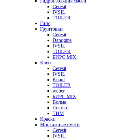
Гидроизоляция смеси
Ceresit
IVSIL
TOILER
Гипс
Грунтовки
Ceresit
Danogips
IVSIL
TOILER
БИРС MIX
Клеи
Ceresit
IVSIL
Knauf
TOILER
weber
БИРС MIX
Волма
Литокс
ТИМ
Краски
Монтажные смеси
Ceresit
IVSIL