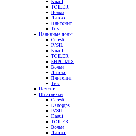
Knauf
TOILER
Волма
Литокс
Плитонит
Тим
Наливные полы
Ceresit
IVSIL
Knauf
TOILER
БИРС MIX
Волма
Литокс
Плитонит
Тим
Цемент
Шпатлевки
Ceresit
Danogips
IVSIL
Knauf
TOILER
Волма
Литокс