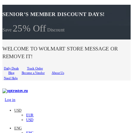
SENIOR’S MEMBER DISCOUNT DAYS!
25% Off
Save
Discount
WELCOME TO WOLMART STORE MESSAGE OR
REMOVE IT!
Daily Deals
Track Order
Blog
Become a Vendor
About Us
Need Help
Log in
USD
EUR
USD
ENG
ENG