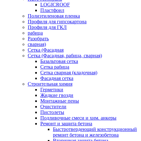
LOGICROOF
Плaстфoил
Полиэтиленовая пленка
Профиля для гипсокартона
Профиля для ГКЛ
рабица
Разобрать
сварная)
Сетка (Фасадная
Сетка (Фасадная, рабица, сварная)
Базальтовая сетка
Сетка рабица
Сетка сварная (кладочная)
Фасадная сетка
Строительная химия
Герметики
Жидкие гвозди
Монтажные пены
Очистители
Пистолеты
Подливочные смеси и хим. анкеры
Ремонт и защита бетона
Быстротвердеющий конструкционный
ремонт бетона и железобетона
Вторичная защита бетона