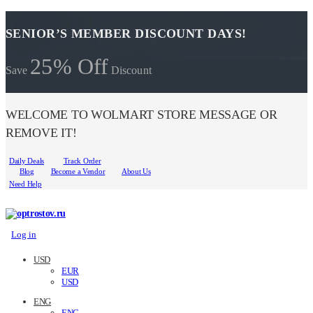
SENIOR’S MEMBER DISCOUNT DAYS!
25% Off
Save
Discount
WELCOME TO WOLMART STORE MESSAGE OR
REMOVE IT!
Daily Deals
Track Order
Blog
Become a Vendor
About Us
Need Help
Log in
USD
EUR
USD
ENG
ENG