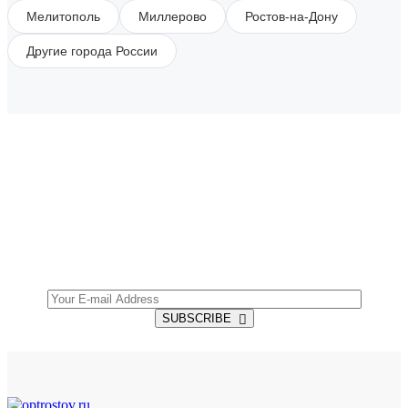
Мелитополь
Миллерово
Ростов-на-Дону
Другие города России
SUBSCRIBE TO OUR NEWSLETTER
Get all the latest information on Events, Sales and
Offers.
SUBSCRIBE