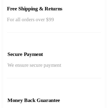
Free Shipping & Returns
For all orders over $99
Secure Payment
We ensure secure payment
Money Back Guarantee