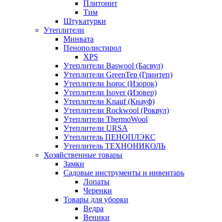
Плитонит
Тим
Штукатурки
Утеплители
Минвата
Пенополистирол
XPS
Утеплители Baswool (Басвул)
Утеплители GreenTep (Гринтеп)
Утеплители Isoroc (Изорок)
Утеплители Isover (Изовер)
Утеплители Knauf (Кнауф)
Утеплители Rockwool (Роквул)
Утеплители ThermoWool
Утеплители URSA
Утеплитель ПЕНОПЛЭКС
Утеплитель ТЕХНОНИКОЛЬ
Хозяйственные товары
Замки
Садовые инструменты и инвентарь
Лопаты
Черенки
Товары для уборки
Ведра
Веники