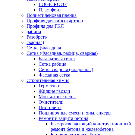
LOGICROOF
Плaстфoил
Полиэтиленовая пленка
Профиля для гипсокартона
Профиля для ГКЛ
рабица
Разобрать
сварная)
Сетка (Фасадная
Сетка (Фасадная, рабица, сварная)
Базальтовая сетка
Сетка рабица
Сетка сварная (кладочная)
Фасадная сетка
Строительная химия
Герметики
Жидкие гвозди
Монтажные пены
Очистители
Пистолеты
Подливочные смеси и хим. анкеры
Ремонт и защита бетона
Быстротвердеющий конструкционный
ремонт бетона и железобетона
Вторичная защита бетона