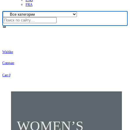
FRA
Wishlist
Compare
Cart
0
WOMEN’S