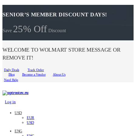
SENIOR’S MEMBER DISCOUNT DAYS!
25% Off
Save
Discount
WELCOME TO WOLMART STORE MESSAGE OR
REMOVE IT!
Daily Deals
Track Order
Blog
Become a Vendor
About Us
Need Help
Log in
USD
EUR
USD
ENG
ENG