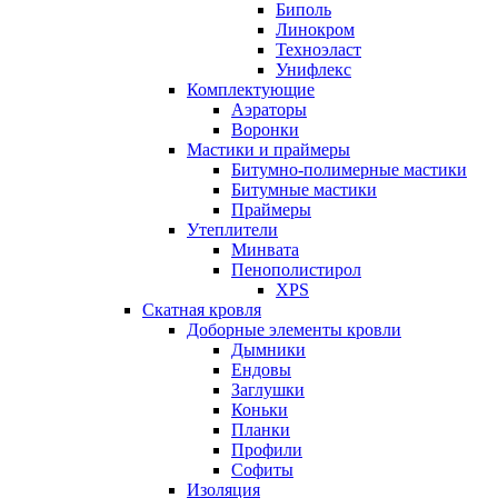
Биполь
Линокром
Техноэласт
Унифлекс
Комплектующие
Аэраторы
Воронки
Мастики и праймеры
Битумно-полимерные мастики
Битумные мастики
Праймеры
Утеплители
Минвата
Пенополистирол
XPS
Скатная кровля
Доборные элементы кровли
Дымники
Ендовы
Заглушки
Коньки
Планки
Профили
Софиты
Изоляция