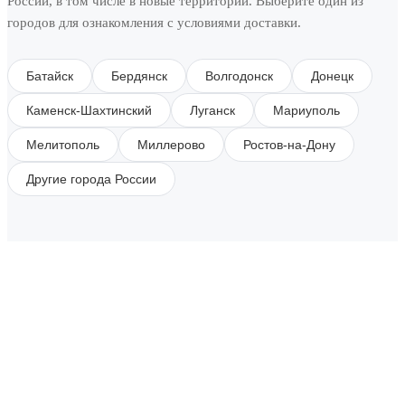
России, в том числе в новые территории. Выберите один из
городов для ознакомления с условиями доставки.
Батайск
Бердянск
Волгодонск
Донецк
Каменск-Шахтинский
Луганск
Мариуполь
Мелитополь
Миллерово
Ростов-на-Дону
Другие города России
SUBSCRIBE TO OUR NEWSLETTER
Get all the latest information on Events, Sales and
Offers.