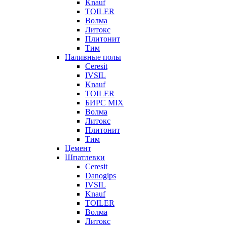
Knauf
TOILER
Волма
Литокс
Плитонит
Тим
Наливные полы
Ceresit
IVSIL
Knauf
TOILER
БИРС MIX
Волма
Литокс
Плитонит
Тим
Цемент
Шпатлевки
Ceresit
Danogips
IVSIL
Knauf
TOILER
Волма
Литокс