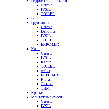
Гидроизоляция смеси
Ceresit
IVSIL
TOILER
Гипс
Грунтовки
Ceresit
Danogips
IVSIL
TOILER
БИРС MIX
Клеи
Ceresit
IVSIL
Knauf
TOILER
weber
БИРС MIX
Волма
Литокс
ТИМ
Краски
Монтажные смеси
Ceresit
IVSIL