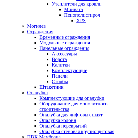
Утеплители для кровли
Минвата
Пенополистирол
XPS
Могилев
Ограждения
Временные ограждения
Модульные ограждения
Панельные ограждения
Аксессуары
Ворота
Калитки
Комплектующие
Панели
Столбы
Штакетник
Опалубка
Комплектующие для опалубки
Оборудование для монолитного
строительства
Опалубка для лифтовых шахт
Опалубка колонн
Опалубка перекрытий
Опалубка стеновая крупнощитовая
ПВХ Мембрана