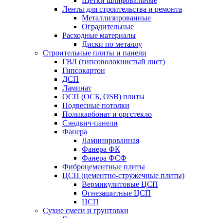
Щетки шлифовальные
Ленты для строительства и ремонта
Металлизированные
Оградительные
Расходные материалы
Диски по металлу
Строительные плиты и панели
ГВЛ (гипсоволокнистый лист)
Гипсокартон
ДСП
Ламинат
ОСП (ОСБ, OSB) плиты
Подвесные потолки
Поликарбонат и оргстекло
Сэндвич-панели
Фанера
Ламинированная
Фанера ФК
Фанера ФСФ
Фиброцементные плиты
ЦСП (цементно-стружечные плиты)
Вермикулитовые ЦСП
Огнезащитные ЦСП
ЦСП
Сухие смеси и грунтовки