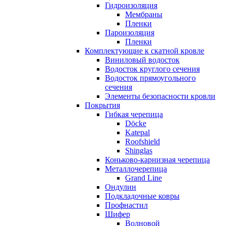
Гидроизоляция
Мембраны
Пленки
Пароизоляция
Пленки
Комплектующие к скатной кровле
Виниловый водосток
Водосток круглого сечения
Водосток прямоугольного
сечения
Элементы безопасности кровли
Покрытия
Гибкая черепица
Döcke
Katepal
Roofshield
Shinglas
Коньково-карнизная черепица
Металлочерепица
Grand Line
Ондулин
Подкладочные ковры
Профнастил
Шифер
Волновой