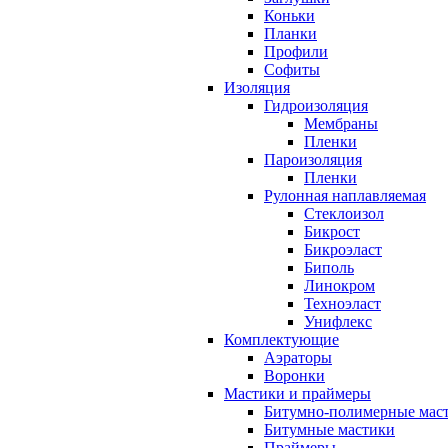
Коньки
Планки
Профили
Софиты
Изоляция
Гидроизоляция
Мембраны
Пленки
Пароизоляция
Пленки
Рулонная наплавляемая
Cтеклоизол
Бикрост
Бикроэласт
Биполь
Линокром
Техноэласт
Унифлекс
Комплектующие
Аэраторы
Воронки
Мастики и праймеры
Битумно-полимерные мас
Битумные мастики
Праймеры