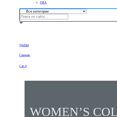
FRA
Wishlist
Compare
Cart
0
WOMEN’S COL