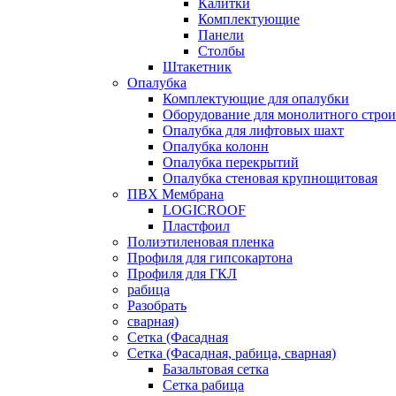
Калитки
Комплектующие
Панели
Столбы
Штакетник
Опалубка
Комплектующие для опалубки
Оборудование для монолитного строи
Опалубка для лифтовых шахт
Опалубка колонн
Опалубка перекрытий
Опалубка стеновая крупнощитовая
ПВХ Мембрана
LOGICROOF
Плaстфoил
Полиэтиленовая пленка
Профиля для гипсокартона
Профиля для ГКЛ
рабица
Разобрать
сварная)
Сетка (Фасадная
Сетка (Фасадная, рабица, сварная)
Базальтовая сетка
Сетка рабица