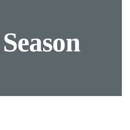
n
Season