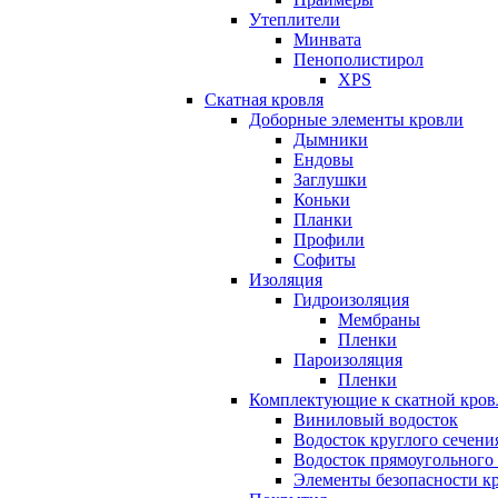
Утеплители
Минвата
Пенополистирол
XPS
Скатная кровля
Доборные элементы кровли
Дымники
Ендовы
Заглушки
Коньки
Планки
Профили
Софиты
Изоляция
Гидроизоляция
Мембраны
Пленки
Пароизоляция
Пленки
Комплектующие к скатной кров
Виниловый водосток
Водосток круглого сечени
Водосток прямоугольного
Элементы безопасности к