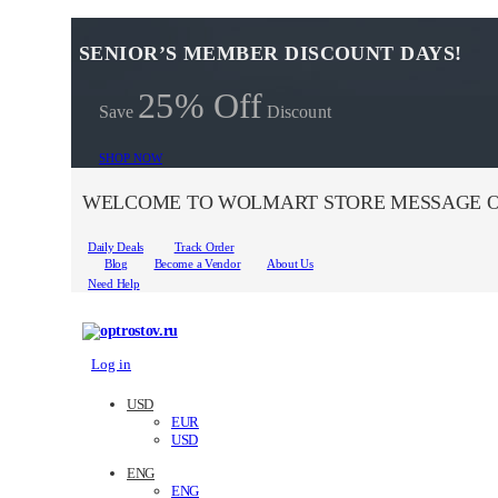
SENIOR’S MEMBER DISCOUNT DAYS!
25% Off
Save
Discount
SHOP NOW
WELCOME TO WOLMART STORE MESSAGE O
Daily Deals
Track Order
Blog
Become a Vendor
About Us
Need Help
Log in
USD
EUR
USD
ENG
ENG