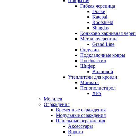
Покрытия
Гибкая черепица
Döcke
Katepal
Roofshield
Shinglas
Коньково-карнизная чере
Металлочерепица
Grand Line
Ондулин
Подкладочные ковры
Профнастил
Шифер
Волновой
Утеплители для кровли
Минвата
Пенополистирол
XPS
Могилев
Ограждения
Временные ограждения
Модульные ограждения
Панельные ограждения
Аксессуары
Ворота