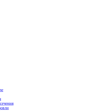
ле
я
 сечения
ровли