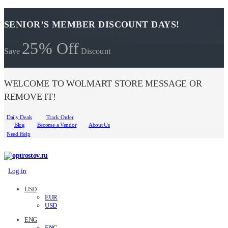
SENIOR’S MEMBER DISCOUNT DAYS!
25% Off
Save
Discount
WELCOME TO WOLMART STORE MESSAGE OR
REMOVE IT!
Daily Deals
Track Order
Blog
Become a Vendor
About Us
Need Help
Log in
USD
EUR
USD
ENG
ENG