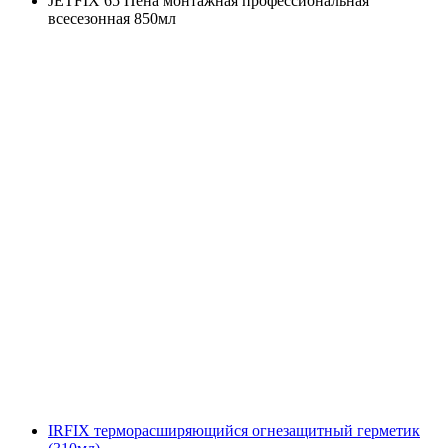
JETFIX 65 Пена монтажная профессиональная
всесезонная 850мл
IRFIX терморасширяющийся огнезащитный герметик