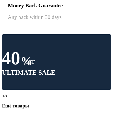
Money Back Guarantee
Any back within 30 days
40
%
OFF
ULTIMATE SALE
</s
Ещё товары