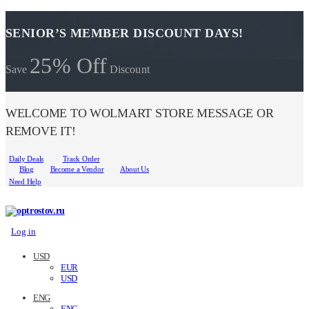
SENIOR’S MEMBER DISCOUNT DAYS!
25% Off
Save
Discount
WELCOME TO WOLMART STORE MESSAGE OR
REMOVE IT!
Daily Deals
Track Order
Blog
Become a Vendor
About Us
Need Help
Log in
USD
EUR
USD
ENG
ENG