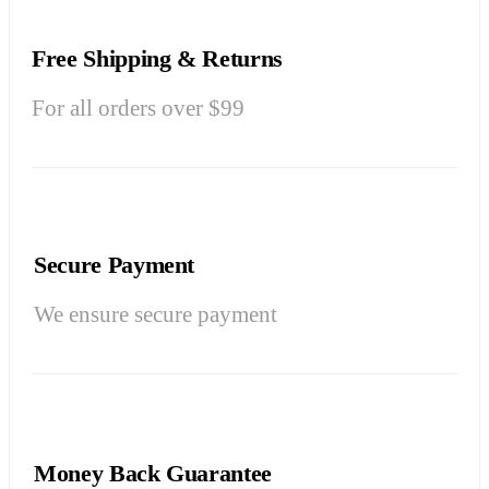
Free Shipping & Returns
For all orders over $99
Secure Payment
We ensure secure payment
Money Back Guarantee