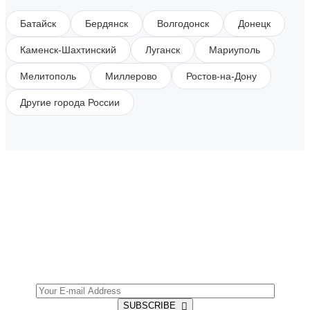
Батайск
Бердянск
Волгодонск
Донецк
Каменск-Шахтинский
Луганск
Мариуполь
Мелитополь
Миллерово
Ростов-на-Дону
Другие города России
SUBSCRIBE TO OUR NEWSLETTER
Get all the latest information on Events, Sales and
Offers.
SUBSCRIBE