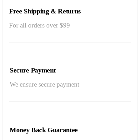
Free Shipping & Returns
For all orders over $99
Secure Payment
We ensure secure payment
Money Back Guarantee