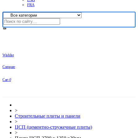
FRA
Wishlist
Compare
Cart
0
>
Строительные плиты и панели
>
ЦСП (цементно-стружечные плиты)
>