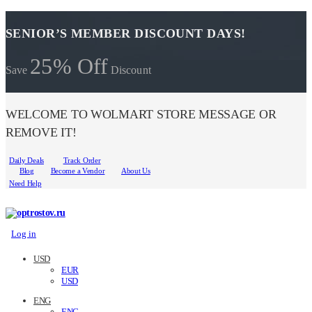
SENIOR’S MEMBER DISCOUNT DAYS!
25% Off
Save
Discount
WELCOME TO WOLMART STORE MESSAGE OR
REMOVE IT!
Daily Deals
Track Order
Blog
Become a Vendor
About Us
Need Help
Log in
USD
EUR
USD
ENG
ENG