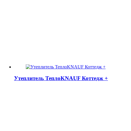
Утеплитель ТеплоKNAUF Коттедж +