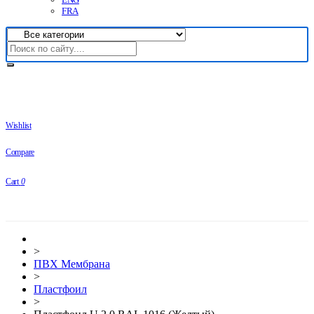
FRA
Wishlist
Compare
Cart
0
>
ПВХ Мембрана
>
Плaстфoил
>