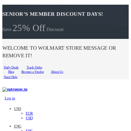
SENIOR’S MEMBER DISCOUNT DAYS!
25% Off
Save
Discount
WELCOME TO WOLMART STORE MESSAGE OR
REMOVE IT!
Daily Deals
Track Order
Blog
Become a Vendor
About Us
Need Help
Log in
USD
EUR
USD
ENG
ENG