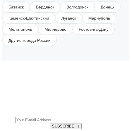
Батайск
Бердянск
Волгодонск
Донецк
Каменск-Шахтинский
Луганск
Мариуполь
Мелитополь
Миллерово
Ростов-на-Дону
Другие города России
SUBSCRIBE TO OUR NEWSLETTER
Get all the latest information on Events, Sales and
Offers.
SUBSCRIBE