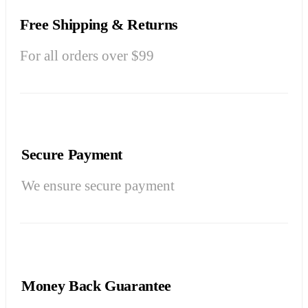
Free Shipping & Returns
For all orders over $99
Secure Payment
We ensure secure payment
Money Back Guarantee