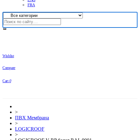
FRA
Wishlist
Compare
Cart
0
>
ПВХ Мембрана
>
LOGICROOF
>