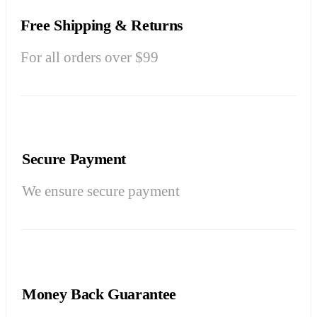
Free Shipping & Returns
For all orders over $99
Secure Payment
We ensure secure payment
Money Back Guarantee