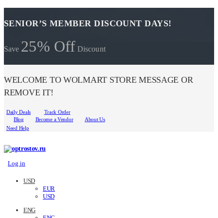
SENIOR’S MEMBER DISCOUNT DAYS!
25% Off
Save
Discount
WELCOME TO WOLMART STORE MESSAGE OR
REMOVE IT!
Daily Deals
Track Order
Blog
Become a Vendor
About Us
Need Help
Log in
USD
EUR
USD
ENG
ENG