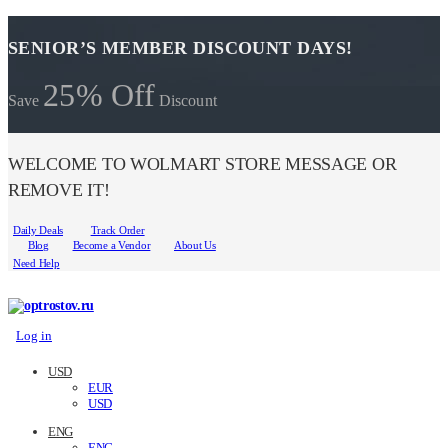
SENIOR’S MEMBER DISCOUNT DAYS!
25% Off
Save
Discount
WELCOME TO WOLMART STORE MESSAGE OR
REMOVE IT!
Daily Deals
Track Order
Blog
Become a Vendor
About Us
Need Help
Log in
USD
EUR
USD
ENG
ENG