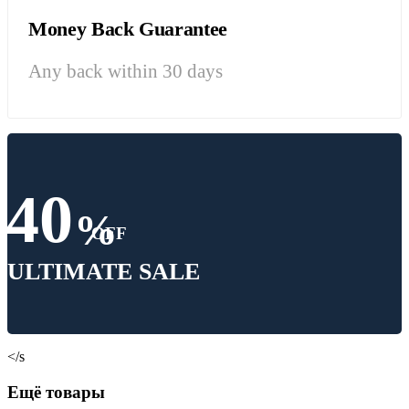
Money Back Guarantee
Any back within 30 days
40
%
OFF
ULTIMATE SALE
</s
Ещё товары